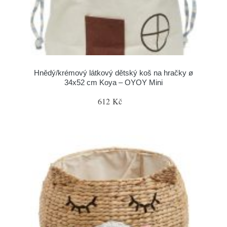
Hnědý/krémový látkový dětský koš na hračky ø
34x52 cm Koya – OYOY Mini
612 Kč