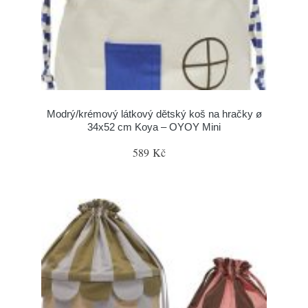
Modrý/krémový látkový dětský koš na hračky ø
34x52 cm Koya – OYOY Mini
589 Kč