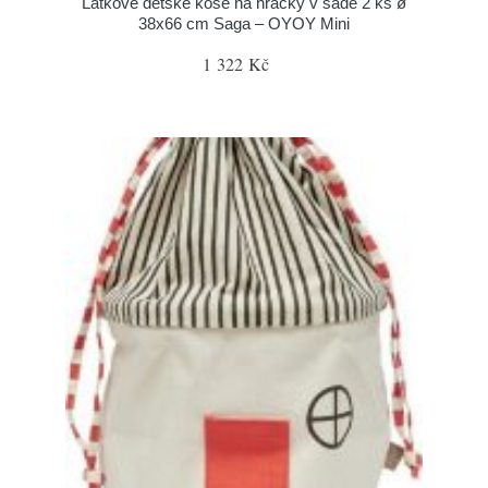
Látkové dětské koše na hračky v sadě 2 ks ø
38x66 cm Saga – OYOY Mini
1 322 Kč