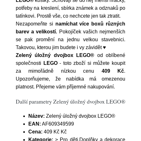
LEGO®
kostky. Schovají se do něj menší hračky,
potřeby na kreslení, sbírka známek a odznaků po
tatínkovi. Prostě vše, co nechcete jen tak ztratit.
Nezapomeňte si
namíchat více boxů různých
barev a velikostí.
Pokojíček vašich nejmenších
se pak promění na jednu velkou stavebnici.
Takovou, kterou jim budete i vy závidět ♥
Zelený úložný dvojbox LEGO®
od oblíbené
společnosti
LEGO
- toto zboží si můžete koupit
za mimořádně nízkou cenu
409 Kč
.
Upozorňujeme, že nabídka má omezenou
platnost. Přejeme vám příjemné nakupování.
Další parametry Zelený úložný dvojbox LEGO®
Název:
Zelený úložný dvojbox LEGO®
EAN:
AF609349599
Cena:
409 Kč Kč
Kategorie:
> Pro děti,Doplňky a dekorace