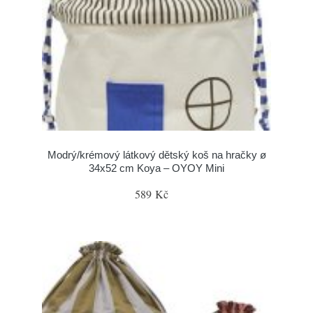
Modrý/krémový látkový dětský koš na hračky ø
34x52 cm Koya – OYOY Mini
589 Kč