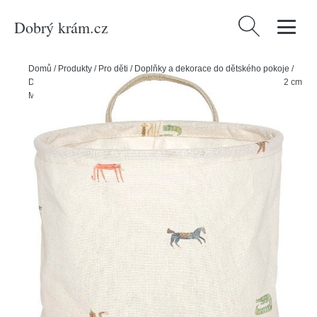
Dobrý krám.cz
Vyhledávání
Domů
/
Produkty
/
Pro děti
/
Doplňky a dekorace do dětského pokoje
/
Dětské úložné boxy
/
Krémový látkový dětský koš na hračky ø 18x22 cm
Moira – OYOY Mini