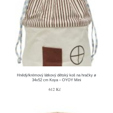
Hnědý/krémový látkový dětský koš na hračky ø
34x52 cm Koya – OYOY Mini
612 Kč