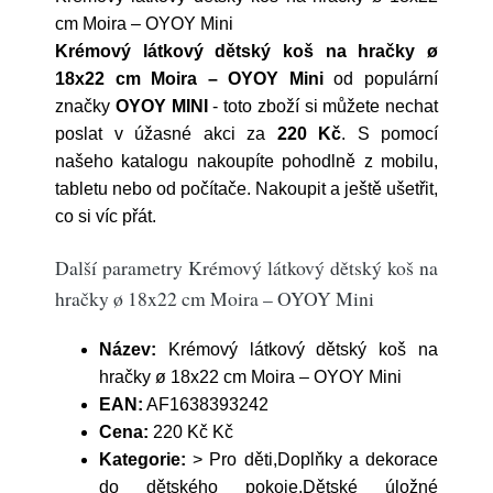
cm Moira – OYOY Mini
Krémový látkový dětský koš na hračky ø
18x22 cm Moira – OYOY Mini
od populární
značky
OYOY MINI
- toto zboží si můžete nechat
poslat v úžasné akci za
220 Kč
. S pomocí
našeho katalogu nakoupíte pohodlně z mobilu,
tabletu nebo od počítače. Nakoupit a ještě ušetřit,
co si víc přát.
Další parametry Krémový látkový dětský koš na
hračky ø 18x22 cm Moira – OYOY Mini
Název:
Krémový látkový dětský koš na
hračky ø 18x22 cm Moira – OYOY Mini
EAN:
AF1638393242
Cena:
220 Kč Kč
Kategorie:
> Pro děti,Doplňky a dekorace
do dětského pokoje,Dětské úložné