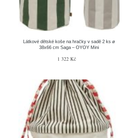
Látkové dětské koše na hračky v sadě 2 ks ø
38x66 cm Saga – OYOY Mini
1 322 Kč