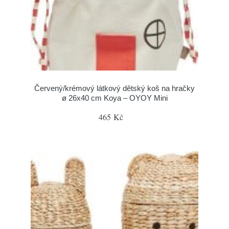
Červený/krémový látkový dětský koš na hračky
ø 26x40 cm Koya – OYOY Mini
465 Kč