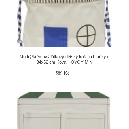
Modrý/krémový látkový dětský koš na hračky ø
34x52 cm Koya – OYOY Mini
589 Kč