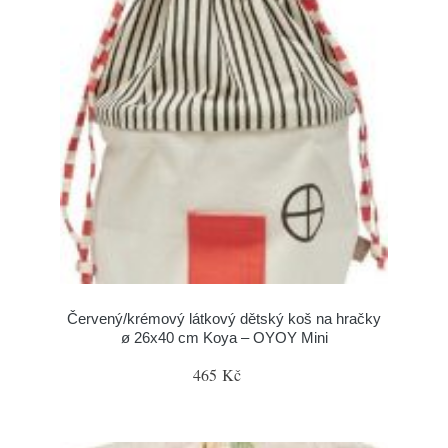
Červený/krémový látkový dětský koš na hračky
ø 26x40 cm Koya – OYOY Mini
465 Kč