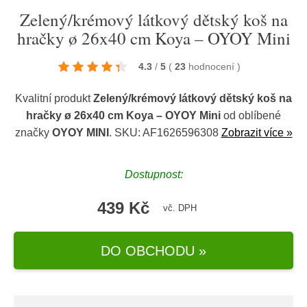
Zelený/krémový látkový dětský koš na
hračky ø 26x40 cm Koya – OYOY Mini
4.3
/
5
(
23
hodnocení
)
Kvalitní produkt
Zelený/krémový látkový dětský koš na
hračky ø 26x40 cm Koya – OYOY Mini
od oblíbené
značky
OYOY MINI
. SKU: AF1626596308
Zobrazit více »
Dostupnost:
439 Kč
vč. DPH
DO OBCHODU »