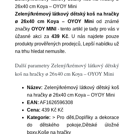
26x40 cm Koya – OYOY Mini
Zelený/krémový látkový dětský koš na hračky
ø 26x40 cm Koya – OYOY Mini
od známé
značky
OYOY MINI
- tento artikl je tady pro vás v
úžasné akci za
439 Kč
. U nás najdete pouze
produkty prověřených prodejců, Lepší nabídku už
na trhu hledat nemusíte.
Další parametry Zelený/krémový látkový dětský
koš na hračky ø 26x40 cm Koya – OYOY Mini
Název:
Zelený/krémový látkový dětský koš
na hračky ø 26x40 cm Koya – OYOY Mini
EAN:
AF1626596308
Cena:
439 Kč Kč
Kategorie:
> Pro děti,Doplňky a dekorace
do dětského pokoje,Dětské úložné
boxy,Koše na hračky