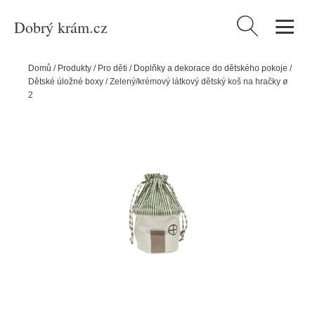
Dobrý krám.cz
Vyhledávání
Domů
/
Produkty
/
Pro děti
/
Doplňky a dekorace do dětského pokoje
/
Dětské úložné boxy
/
Zelený/krémový látkový dětský koš na hračky ø
26x40 cm Koya – OYOY Mini