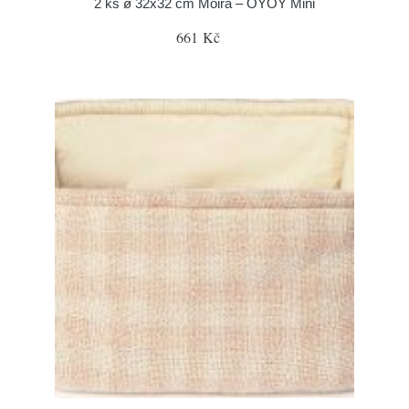
2 ks ø 32x32 cm Moira – OYOY Mini
661 Kč