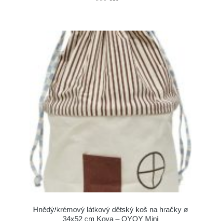
Hnědý/krémový látkový dětský koš na hračky ø
34x52 cm Koya – OYOY Mini