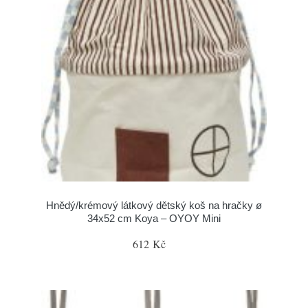
Hnědý/krémový látkový dětský koš na hračky ø
34x52 cm Koya – OYOY Mini
612 Kč