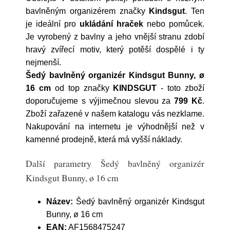
bavlněným organizérem značky
Kindsgut
. Ten
je ideální pro
ukládání hraček
nebo pomůcek.
Je vyrobený z bavlny a jeho vnější stranu zdobí
hravý zvířecí motiv, který potěší dospělé i ty
nejmenší.
Šedý bavlněný organizér Kindsgut Bunny, ø
16 cm
od top značky
KINDSGUT
- toto zboží
doporučujeme s výjimečnou slevou za
799 Kč
.
Zboží zařazené v našem katalogu vás nezklame.
Nakupování na internetu je výhodnější než v
kamenné prodejně, která má vyšší náklady.
Další parametry Šedý bavlněný organizér
Kindsgut Bunny, ø 16 cm
Název:
Šedý bavlněný organizér Kindsgut
Bunny, ø 16 cm
EAN:
AF1568475247