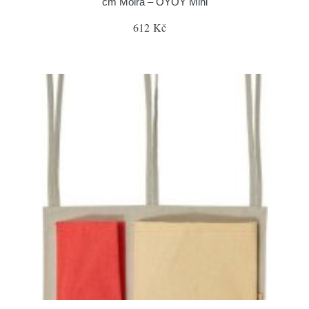
cm Moira – OYOY Mini
612 Kč