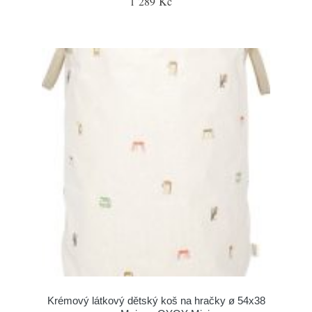
1 289 Kč
Krémový látkový dětský koš na hračky ø 54x38