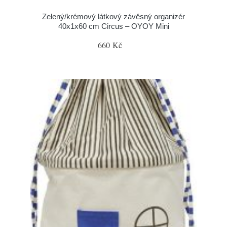
Zelený/krémový látkový závěsný organizér
40x1x60 cm Circus – OYOY Mini
660 Kč