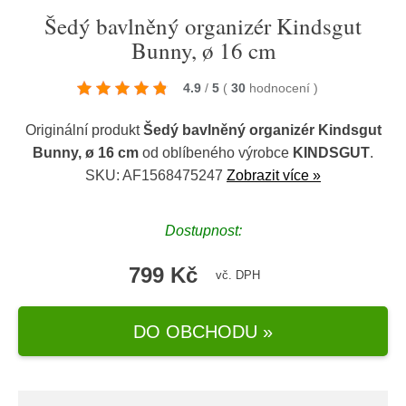
Šedý bavlněný organizér Kindsgut
Bunny, ø 16 cm
4.9
/
5
(
30
hodnocení
)
Originální produkt
Šedý bavlněný organizér Kindsgut
Bunny, ø 16 cm
od oblíbeného výrobce
KINDSGUT
.
SKU: AF1568475247
Zobrazit více »
Dostupnost:
799 Kč
vč. DPH
DO OBCHODU »