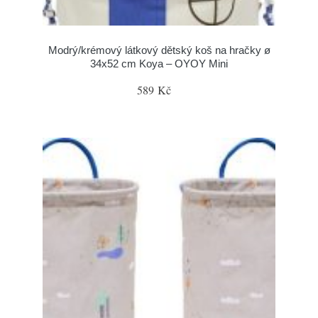
Modrý/krémový látkový dětský koš na hračky ø
34x52 cm Koya – OYOY Mini
589 Kč