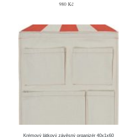
980 Kč
Krémový látkový závěsný organizér 40x1x60