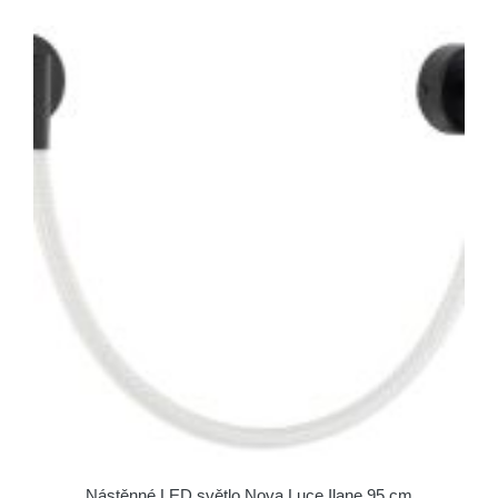
Nástěnné LED světlo Nova Luce Ilane 95 cm