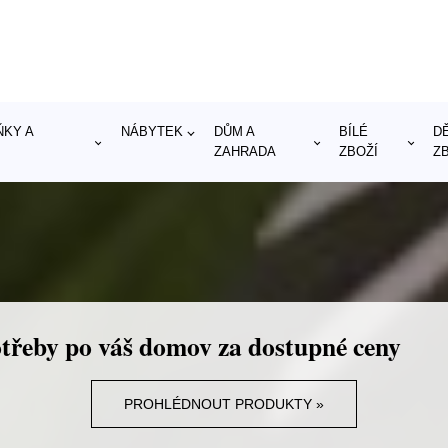
KY A
NÁBYTEK
DŮM A
BÍLÉ
D
ZAHRADA
ZBOŽÍ
Z
třeby po váš domov za dostupné ceny
PROHLÉDNOUT PRODUKTY »