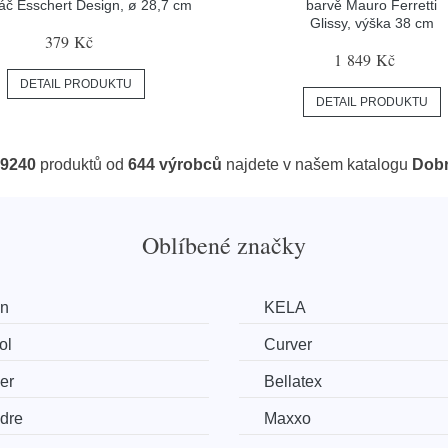
náč Esschert Design, ø 28,7 cm
barvě Mauro Ferretti
Glissy, výška 38 cm
379 Kč
1 849 Kč
DETAIL PRODUKTU
DETAIL PRODUKTU
9240
produktů od
644 výrobců
najdete v našem katalogu
Dobr
Oblíbené značky
an
KELA
ol
Curver
er
Bellatex
dre
Maxxo