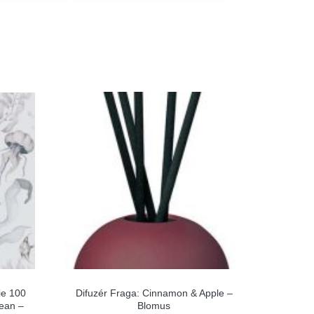
ie 100
Difuzér Fraga: Cinnamon & Apple –
ean –
Blomus