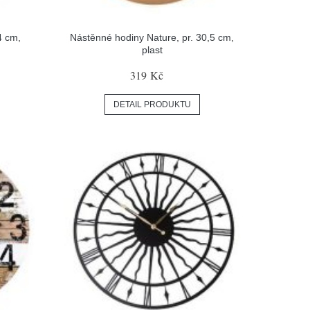
4 cm,
Nástěnné hodiny Nature, pr. 30,5 cm,
plast
319 Kč
DETAIL PRODUKTU