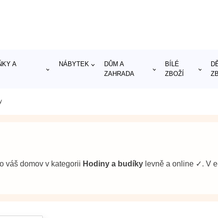
KY A
NÁBYTEK
DŮM A
BÍLÉ
D
ZAHRADA
ZBOŽÍ
Z
y
ro váš domov v kategorii
Hodiny a budíky
levně a online ✓. V