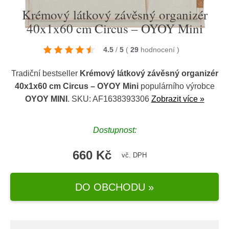
Krémový látkový závěsný organizér
40x1x60 cm Circus – OYOY Mini
4.5
/
5
(
29
hodnocení
)
Tradiční bestseller
Krémový látkový závěsný organizér
40x1x60 cm Circus – OYOY Mini
populárního výrobce
OYOY MINI
. SKU: AF1638393306
Zobrazit více »
Dostupnost:
660 Kč
vč. DPH
DO OBCHODU »