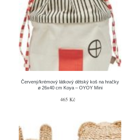
Červený/krémový látkový dětský koš na hračky
ø 26x40 cm Koya – OYOY Mini
465 Kč