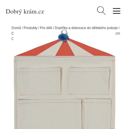
Dobrý krám.cz
Vyhledávání
Domů
/
Produkty
/
Pro děti
/
Doplňky a dekorace do dětského pokoje
/
Dětské úložné boxy
/
Krémový látkový závěsný organizér 40x1x60 cm
Circus – OYOY Mini