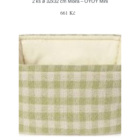
2 ks ø 32x32 cm Moira – OYOY Mini
661 Kč