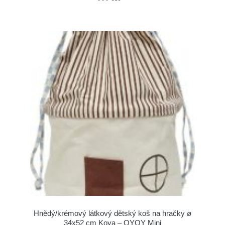
Hnědý/krémový látkový dětský koš na hračky ø
34x52 cm Koya – OYOY Mini