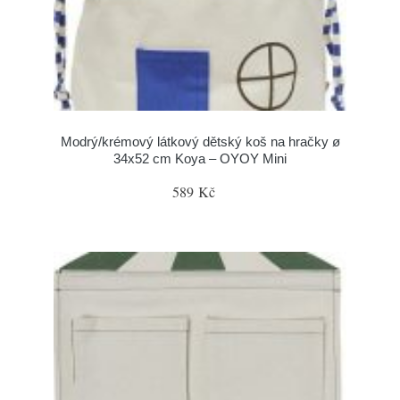
Modrý/krémový látkový dětský koš na hračky ø
34x52 cm Koya – OYOY Mini
589 Kč