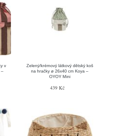
y v
Zelený/krémový látkový dětský koš
 –
na hračky ø 26x40 cm Koya –
OYOY Mini
439 Kč