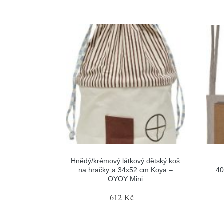
Hnědý/krémový látkový dětský koš
na hračky ø 34x52 cm Koya –
40
OYOY Mini
612 Kč