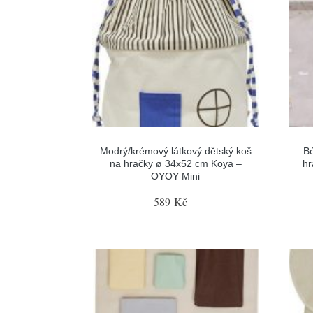
Modrý/krémový látkový dětský koš
Bé
na hračky ø 34x52 cm Koya –
hr
OYOY Mini
589 Kč