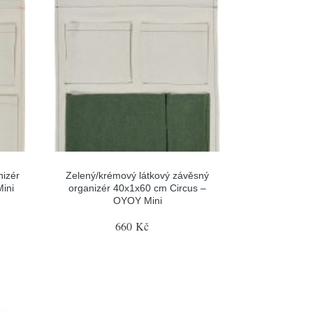
nizér
Zelený/krémový látkový závěsný
ini
organizér 40x1x60 cm Circus –
OYOY Mini
660 Kč