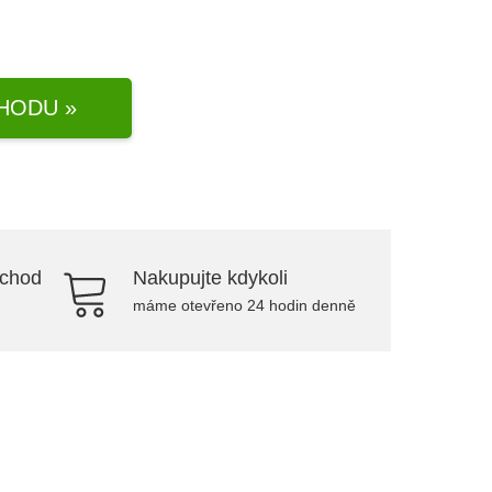
HODU »
bchod
Nakupujte kdykoli
máme otevřeno 24 hodin denně