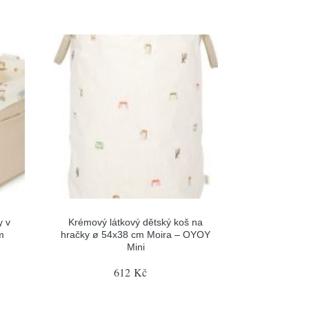
y v
Krémový látkový dětský koš na
m
hračky ø 54x38 cm Moira – OYOY
Mini
612 Kč