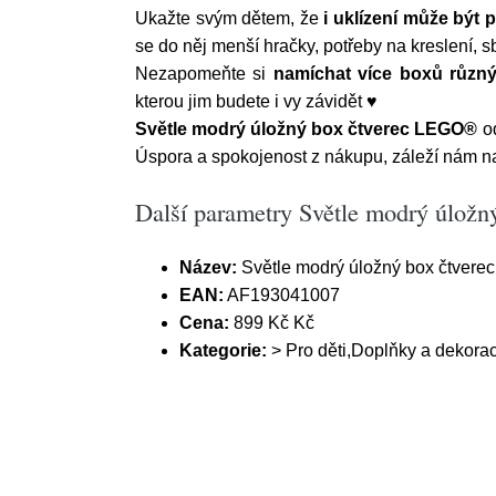
Ukažte svým dětem, že
i uklízení může být
se do něj menší hračky, potřeby na kreslení, sb
Nezapomeňte si
namíchat více boxů různýc
kterou jim budete i vy závidět ♥
Světle modrý úložný box čtverec LEGO®
od
Úspora a spokojenost z nákupu, záleží nám na
Další parametry Světle modrý úlož
Název:
Světle modrý úložný box čtver
EAN:
AF193041007
Cena:
899 Kč Kč
Kategorie:
> Pro děti,Doplňky a dekora