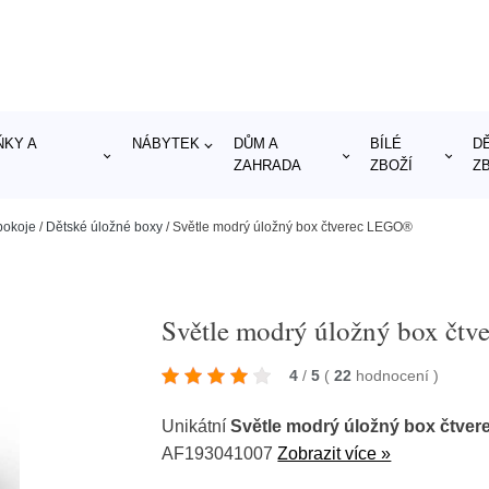
KY A
NÁBYTEK
DŮM A
BÍLÉ
D
ZAHRADA
ZBOŽÍ
Z
pokoje
/
Dětské úložné boxy
/
Světle modrý úložný box čtverec LEGO®
Světle modrý úložný box čt
4
/
5
(
22
hodnocení
)
Unikátní
Světle modrý úložný box čtve
AF193041007
Zobrazit více »