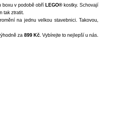
mu boxu v podobě obří
LEGO®
kostky. Schovají
tak ztratit.
omění na jednu velkou stavebnici. Takovou,
 výhodně za
899 Kč
. Vybírejte to nejlepší u nás.