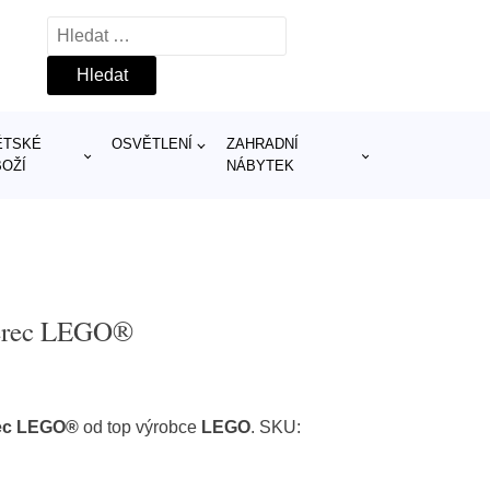
Vyhledávání
ĚTSKÉ
OSVĚTLENÍ
ZAHRADNÍ
BOŽÍ
NÁBYTEK
verec LEGO®
rec LEGO®
od top výrobce
LEGO
. SKU: