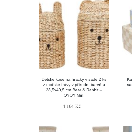
Dětské koše na hračky v sadě 2 ks
Ka
z mořské trávy v přírodní barvě ø
sa
28,5x49,5 cm Bear & Rabbit –
OYOY Mini
4 164 Kč