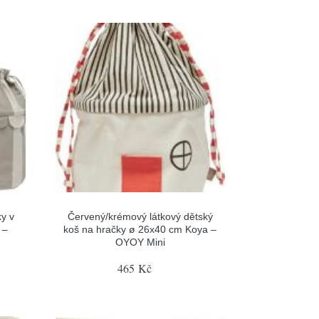
y v
Červený/krémový látkový dětský
 –
koš na hračky ø 26x40 cm Koya –
OYOY Mini
465 Kč