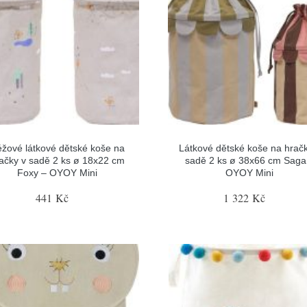
žové látkové dětské koše na
Látkové dětské koše na hračk
ačky v sadě 2 ks ø 18x22 cm
sadě 2 ks ø 38x66 cm Saga
Foxy – OYOY Mini
OYOY Mini
441 Kč
1 322 Kč