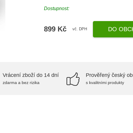
Dostupnost:
899 Kč
DO OBC
vč. DPH
Vrácení zboží do 14 dní
Prověřený český o
zdarma a bez rizika
s kvalitními produkty