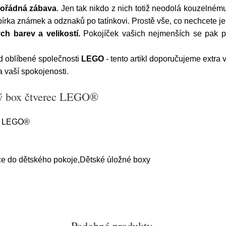
 pořádná zábava
. Jen tak nikdo z nich totiž neodolá kouzelné
írka známek a odznaků po tatínkovi. Prostě vše, co nechcete jen 
h barev a velikostí.
Pokojíček vašich nejmenších se pak pr
 oblíbené společnosti
LEGO
- tento artikl doporučujeme extra
 vaší spokojenosti.
ný box čtverec LEGO®
ec LEGO®
ce do dětského pokoje,Dětské úložné boxy
Podobné produkty