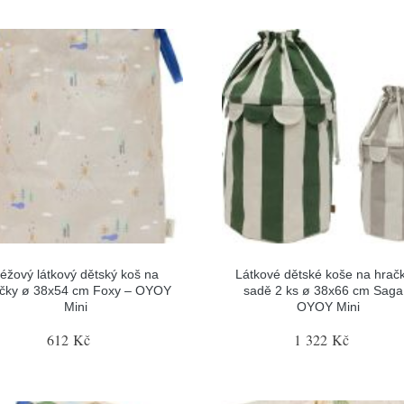
éžový látkový dětský koš na
Látkové dětské koše na hračk
čky ø 38x54 cm Foxy – OYOY
sadě 2 ks ø 38x66 cm Saga
Mini
OYOY Mini
612 Kč
1 322 Kč