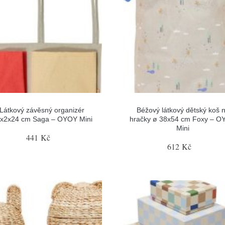
Látkový závěsný organizér
Béžový látkový dětský koš 
x2x24 cm Saga – OYOY Mini
hračky ø 38x54 cm Foxy – 
Mini
441 Kč
612 Kč