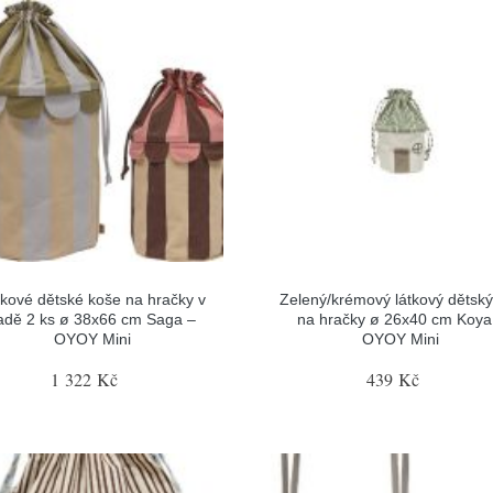
tkové dětské koše na hračky v
Zelený/krémový látkový dětský
adě 2 ks ø 38x66 cm Saga –
na hračky ø 26x40 cm Koya
OYOY Mini
OYOY Mini
1 322 Kč
439 Kč