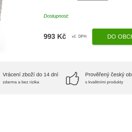
Dostupnost:
993 Kč
DO OBC
vč. DPH
Vrácení zboží do 14 dní
Prověřený český o
zdarma a bez rizika
s kvalitními produkty