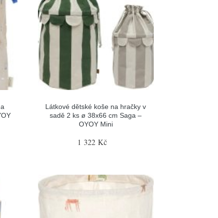
na
Látkové dětské koše na hračky v
OYOY
sadě 2 ks ø 38x66 cm Saga –
OYOY Mini
1 322 Kč