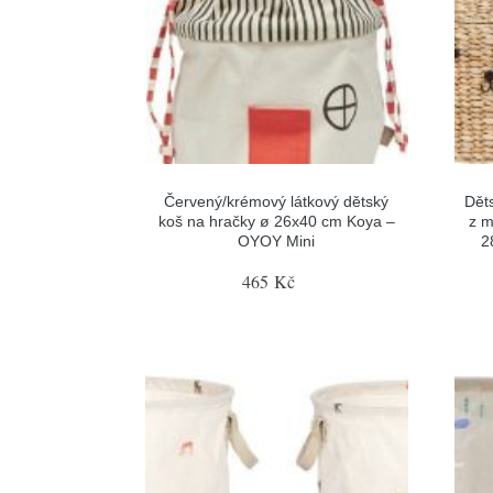
Červený/krémový látkový dětský
Dět
koš na hračky ø 26x40 cm Koya –
z m
OYOY Mini
2
465 Kč