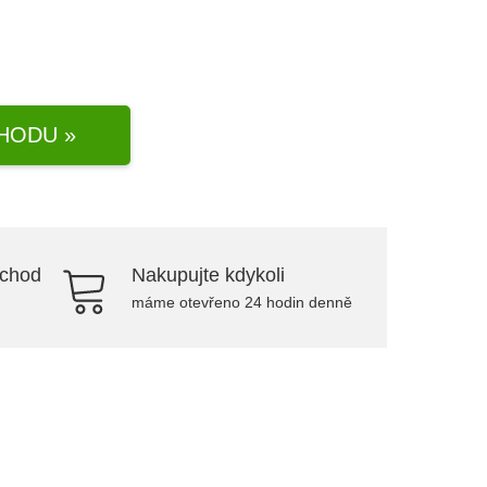
HODU »
bchod
Nakupujte kdykoli
máme otevřeno 24 hodin denně