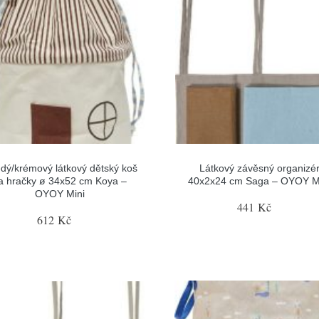
dý/krémový látkový dětský koš
Látkový závěsný organizé
a hračky ø 34x52 cm Koya –
40x2x24 cm Saga – OYOY M
OYOY Mini
441 Kč
612 Kč