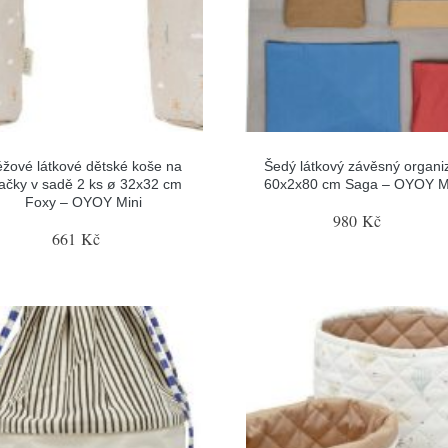
žové látkové dětské koše na
Šedý látkový závěsný organi
ačky v sadě 2 ks ø 32x32 cm
60x2x80 cm Saga – OYOY M
Foxy – OYOY Mini
980 Kč
661 Kč