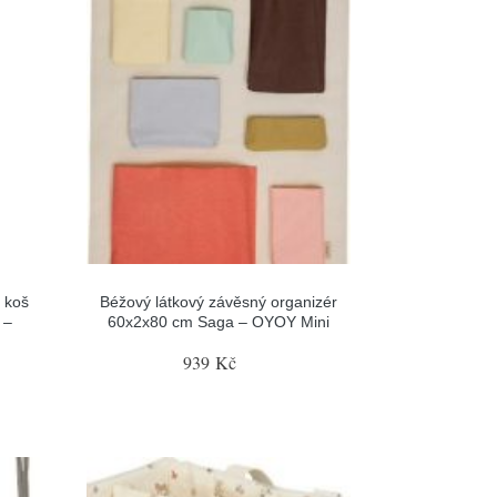
 koš
Béžový látkový závěsný organizér
 –
60x2x80 cm Saga – OYOY Mini
939 Kč