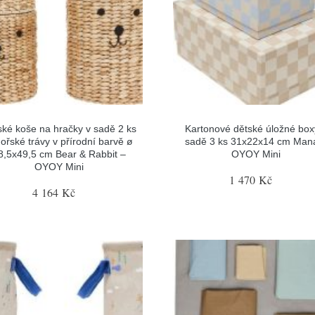
ské koše na hračky v sadě 2 ks
Kartonové dětské úložné box
ořské trávy v přírodní barvě ø
sadě 3 ks 31x22x14 cm Man
8,5x49,5 cm Bear & Rabbit –
OYOY Mini
OYOY Mini
1 470 Kč
4 164 Kč