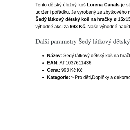
Tento dětský úložný koš
Lorena Canals
je s
udržení pořádku. Je vyrobený ze zbytkového m
Šedý látkový dětský koš na hračky ø 15x1
výhodné akci za
993 Kč
. Naše výhodné nabídky
Další parametry Šedý látkový dětsk
Název:
Šedý látkový dětský koš na hrač
EAN:
AF1037611436
Cena:
993 Kč Kč
Kategorie:
> Pro děti,Doplňky a dekora