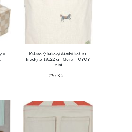
y v
Krémový látkový dětský koš na
a –
hračky ø 18x22 cm Moira – OYOY
Mini
220 Kč