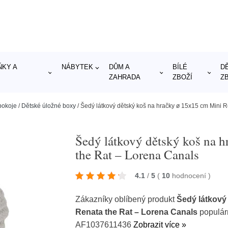
KY A
NÁBYTEK
DŮM A
BÍLÉ
D
ZAHRADA
ZBOŽÍ
Z
pokoje
/
Dětské úložné boxy
/
Šedý látkový dětský koš na hračky ø 15x15 cm Mini 
Šedý látkový dětský koš na 
the Rat – Lorena Canals
4.1
/
5
(
10
hodnocení
)
Zákazníky oblíbený produkt
Šedý látkový
Renata the Rat – Lorena Canals
populár
AF1037611436
Zobrazit více »