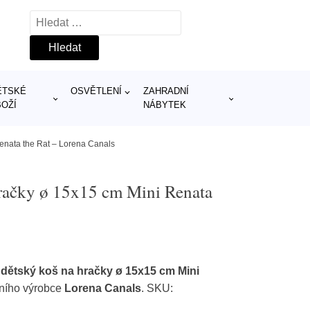
Vyhledávání
ĚTSKÉ
OSVĚTLENÍ
ZAHRADNÍ
BOŽÍ
NÁBYTEK
Renata the Rat – Lorena Canals
hračky ø 15x15 cm Mini Renata
 dětský koš na hračky ø 15x15 cm Mini
ního výrobce
Lorena Canals
. SKU: