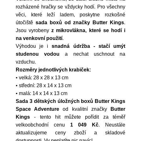
rozházené hračky se vždycky hodí. Pro všechny
věci, které leží ladem, poskytne rozkošné
útočiště
sada boxů od značky Butter Kings
.
Jsou vyrobeny
z mikrovlákna, které se hodí i
na venkovní použití
.
Výhodou je i
snadná údržba - stačí umýt
studenou vodou
a nechat uschnout na
vzduchu.
Rozměry jednotlivých krabiček:
• velká: 28 x 28 x 13 cm
• střední: 28 x 14 x 13 cm
• malá: 14 x 14 x 13 cm
Sada 3 dětských úložných boxů Butter Kings
Space Adventure
od kvalitní značky
Butter
Kings
- tento hit můžete pořídit za téměř
velkoobchodní cenu
1 049 Kč
. Neustále
aktualizujeme ceny zboží a skladové
dostupnosti. Vy neplatíte nic navíc!