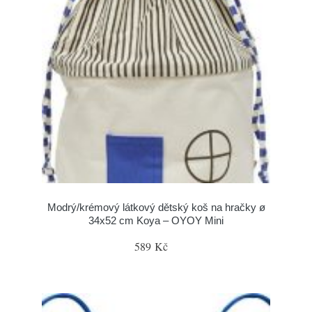
Modrý/krémový látkový dětský koš na hračky ø
34x52 cm Koya – OYOY Mini
589 Kč