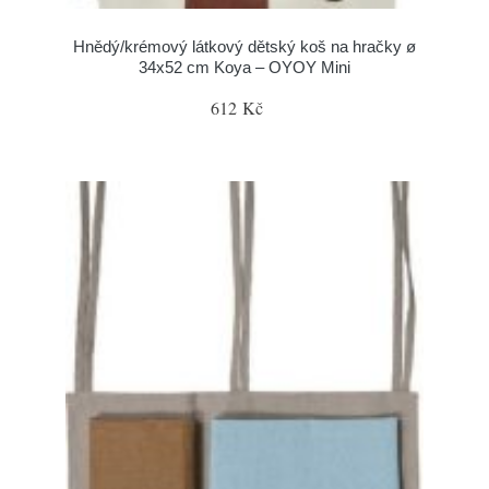
Hnědý/krémový látkový dětský koš na hračky ø
34x52 cm Koya – OYOY Mini
612 Kč