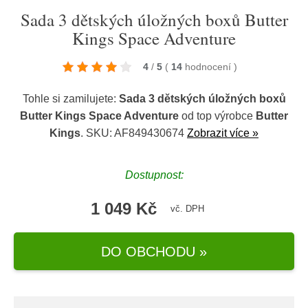
Sada 3 dětských úložných boxů Butter
Kings Space Adventure
4
/
5
(
14
hodnocení
)
Tohle si zamilujete:
Sada 3 dětských úložných boxů
Butter Kings Space Adventure
od top výrobce
Butter
Kings
. SKU: AF849430674
Zobrazit více »
Dostupnost:
1 049 Kč
vč. DPH
DO OBCHODU »