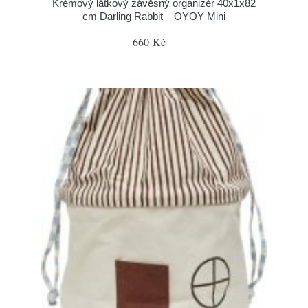
Krémový látkový závěsný organizér 40x1x82
cm Darling Rabbit – OYOY Mini
660 Kč