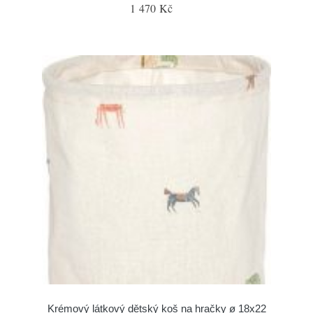
1 470 Kč
Krémový látkový dětský koš na hračky ø 18x22