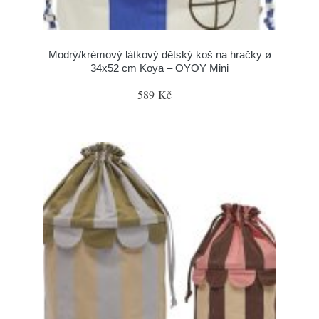
Modrý/krémový látkový dětský koš na hračky ø
34x52 cm Koya – OYOY Mini
589 Kč