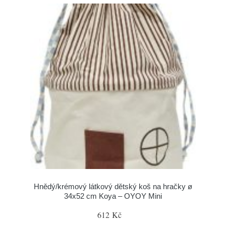
Hnědý/krémový látkový dětský koš na hračky ø
34x52 cm Koya – OYOY Mini
612 Kč