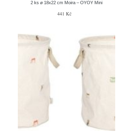
2 ks ø 18x22 cm Moira – OYOY Mini
441 Kč