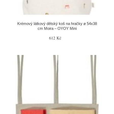
Krémový látkový dětský koš na hračky ø 54x38
cm Moira – OYOY Mini
612 Kč