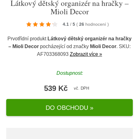
Látkový dětský organizér na hračky –
Mioli Decor
4.1
/
5
(
26
hodnocení
)
Prvotřídní produkt
Látkový dětský organizér na hračky
– Mioli Decor
pocházející od značky
Mioli Decor
. SKU:
AF703368093
Zobrazit více »
Dostupnost:
539 Kč
vč. DPH
DO OBCHODU »