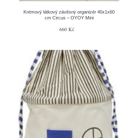
Krémový látkový závěsný organizér 40x1x60
cm Circus – OYOY Mini
660 Kč