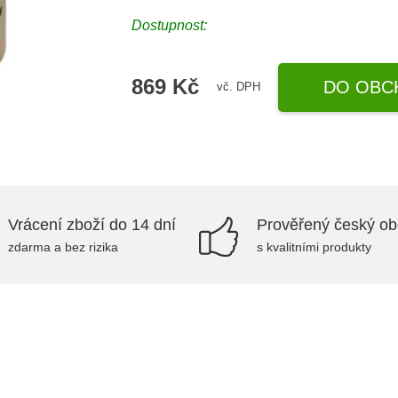
Dostupnost:
869 Kč
DO OBC
vč. DPH
Vrácení zboží do 14 dní
Prověřený český o
zdarma a bez rizika
s kvalitními produkty