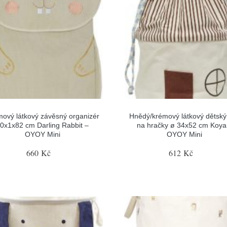
ový látkový závěsný organizér
Hnědý/krémový látkový dětský
0x1x82 cm Darling Rabbit –
na hračky ø 34x52 cm Koya
OYOY Mini
OYOY Mini
660 Kč
612 Kč