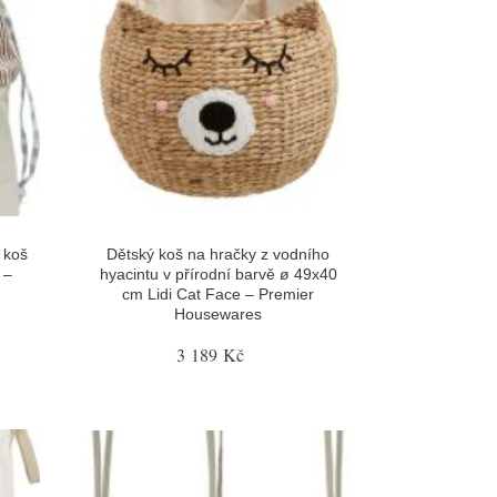
 koš
Dětský koš na hračky z vodního
 –
hyacintu v přírodní barvě ø 49x40
cm Lidi Cat Face – Premier
Housewares
3 189 Kč