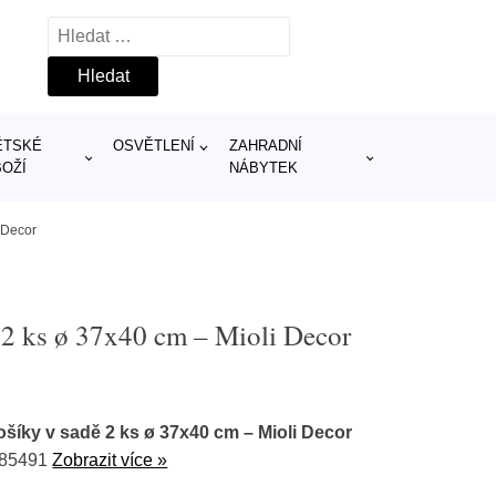
Vyhledávání
ĚTSKÉ
OSVĚTLENÍ
ZAHRADNÍ
BOŽÍ
NÁBYTEK
 Decor
 2 ks ø 37x40 cm – Mioli Decor
ošíky v sadě 2 ks ø 37x40 cm – Mioli Decor
385491
Zobrazit více »