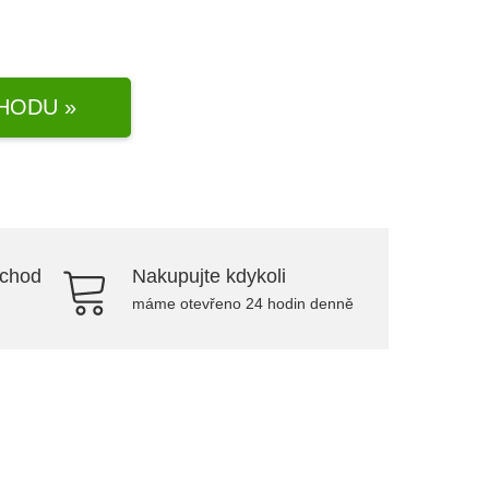
HODU »
bchod
Nakupujte kdykoli
máme otevřeno 24 hodin denně