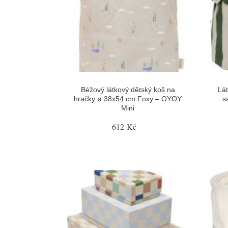
Béžový látkový dětský koš na
Lá
hračky ø 38x54 cm Foxy – OYOY
s
Mini
612 Kč