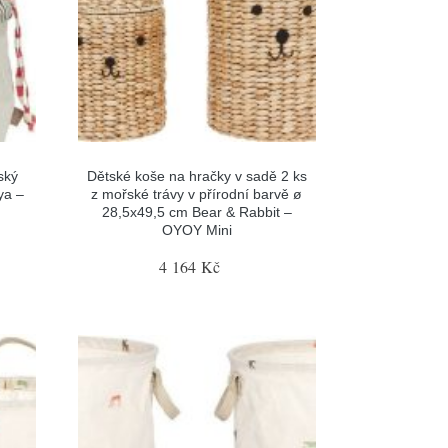
ský
Dětské koše na hračky v sadě 2 ks
ya –
z mořské trávy v přírodní barvě ø
28,5x49,5 cm Bear & Rabbit –
OYOY Mini
4 164 Kč