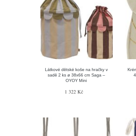
Látkové dětské koše na hračky v
Krém
sadě 2 ks ø 38x66 cm Saga –
4
OYOY Mini
1 322 Kč