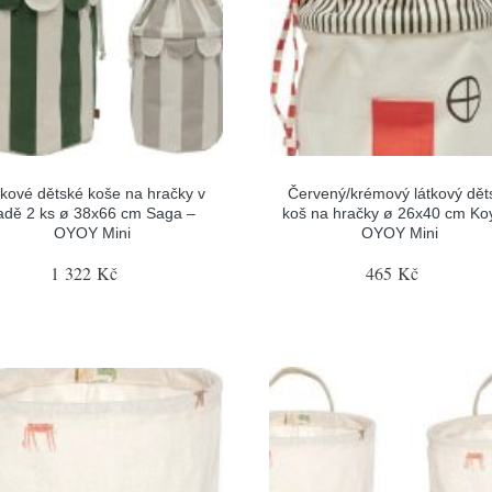
tkové dětské koše na hračky v
Červený/krémový látkový dět
adě 2 ks ø 38x66 cm Saga –
koš na hračky ø 26x40 cm Ko
OYOY Mini
OYOY Mini
1 322 Kč
465 Kč