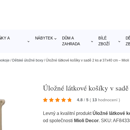
KY A
NÁBYTEK
DŮM A
BÍLÉ
D
ZAHRADA
ZBOŽÍ
Z
pokoje
/
Dětské úložné boxy
/
Úložné látkové košíky v sadě 2 ks ø 37x40 cm – Mioli
Úložné látkové košíky v sadě
4.8
/
5
(
13
hodnocení
)
Levný a kvalitní produkt
Úložné látkové k
od společnosti
Mioli Decor
. SKU: AF843