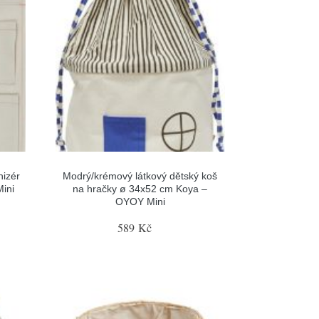
nizér
Modrý/krémový látkový dětský koš
ini
na hračky ø 34x52 cm Koya –
OYOY Mini
589 Kč