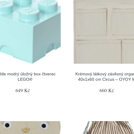
ětle modrý úložný box čtverec
Krémový látkový závěsný orga
LEGO®
40x1x60 cm Circus – OYOY M
649 Kč
660 Kč