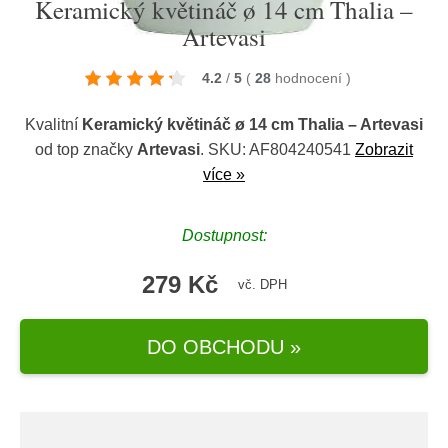
Keramický květináč ø 14 cm Thalia –
Artevasi
4.2
/
5
(
28
hodnocení
)
Kvalitní
Keramický květináč ø 14 cm Thalia – Artevasi
od top značky
Artevasi
. SKU: AF804240541
Zobrazit
více »
Dostupnost:
279 Kč
vč. DPH
DO OBCHODU »