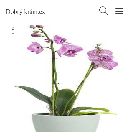
Dobrý krám.cz
Vyhledávání
Domů
/
Produkty
/
Dekorace
/
Keramický květináč ø 14 cm Thalia –
Artevasi