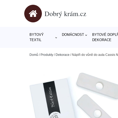
Dobrý krám.cz
BYTOVÝ
DOMÁCNOST
BYTOVÉ DOPLŇ
TEXTIL
DEKORACE
Domů
/
Produkty
/
Dekorace
/
Náplň do vůně do auta Cassis No