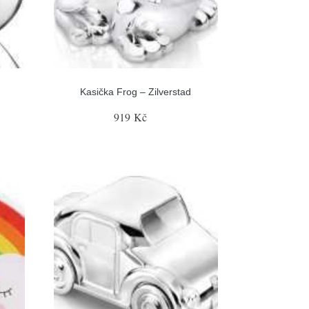
Kasička Frog – Zilverstad
919 Kč