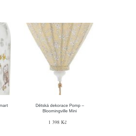
mart
Dětská dekorace Pomp –
Bloomingville Mini
1 398 Kč