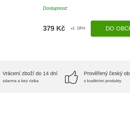
Dostupnost:
379 Kč
DO OBC
vč. DPH
Vrácení zboží do 14 dní
Prověřený český o
zdarma a bez rizika
s kvalitními produkty