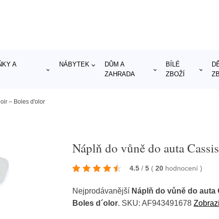
KY A
NÁBYTEK
DŮM A
BÍLÉ
D
ZAHRADA
ZBOŽÍ
Z
ir – Boles d'olor
Náplň do vůně do auta Cassis
4.5
/
5
(
20
hodnocení
)
Nejprodávanější
Náplň do vůně do auta 
Boles d´olor
. SKU: AF943491678
Zobrazi