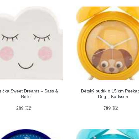
sička Sweet Dreams – Sass &
Dětský budík ø 15 cm Peeka
Belle
Dog – Karlsson
289 Kč
789 Kč