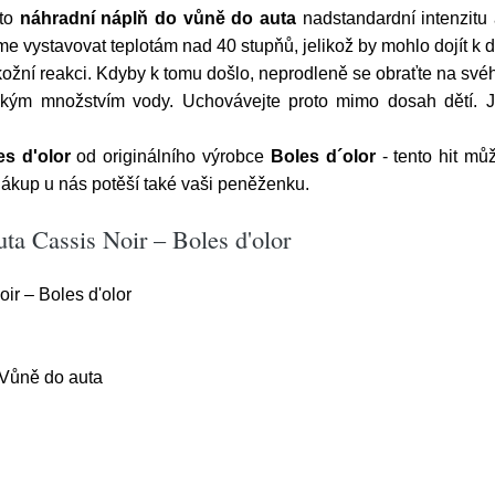
ato
náhradní náplň do vůně do auta
nadstandardní intenzitu 
 vystavovat teplotám nad 40 stupňů, jelikož by mohlo dojít k d
žní reakci. Kdyby k tomu došlo, neprodleně se obraťte na svéh
lkým množstvím vody. Uchovávejte proto mimo dosah dětí. J
s d'olor
od originálního výrobce
Boles d´olor
- tento hit mů
ákup u nás potěší také vaši peněženku.
ta Cassis Noir – Boles d'olor
ir – Boles d'olor
,Vůně do auta