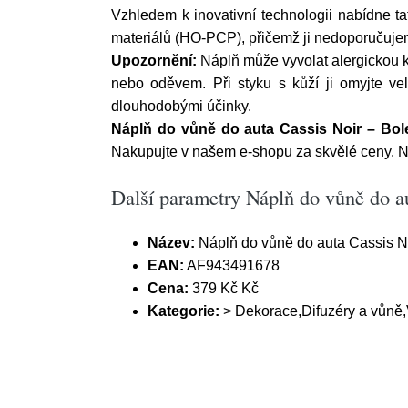
Vzhledem k inovativní technologii nabídne t
materiálů (HO-PCP), přičemž ji nedoporučujeme
Upozornění:
Náplň může vyvolat alergickou ko
nebo oděvem. Při styku s kůží ji omyjte ve
dlouhodobými účinky.
Náplň do vůně do auta Cassis Noir – Bole
Nakupujte v našem e-shopu za skvělé ceny. N
Další parametry Náplň do vůně do au
Název:
Náplň do vůně do auta Cassis No
EAN:
AF943491678
Cena:
379 Kč Kč
Kategorie:
> Dekorace,Difuzéry a vůně