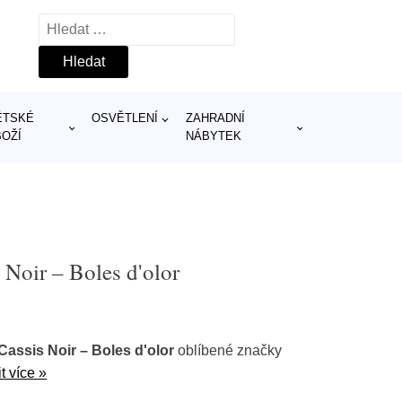
Vyhledávání
ĚTSKÉ
OSVĚTLENÍ
ZAHRADNÍ
BOŽÍ
NÁBYTEK
 Noir – Boles d'olor
Cassis Noir – Boles d'olor
oblíbené značky
t více »