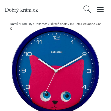
Dobrý krám.cz
Vyhledávání
Domů
/
Produkty
/
Dekorace
/
Dětské hodiny ø 31 cm Peekaboo Cat –
Karlsson