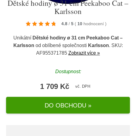
Dětské hodiny ø 31 cm Peekaboo Cat –
Karlsson
4.8
/
5
(
10
hodnocení
)
Unikátní
Dětské hodiny ø 31 cm Peekaboo Cat –
Karlsson
od oblíbené společnosti
Karlsson
. SKU:
AF955371785
Zobrazit více »
Dostupnost:
1 709 Kč
vč. DPH
DO OBCHODU »