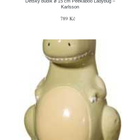
Dětský budík ø 15 cm Peekaboo Ladybug –
Karlsson
789 Kč