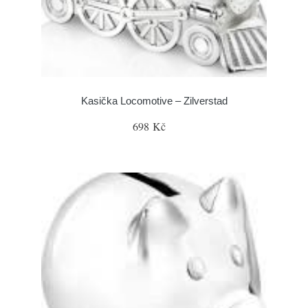
Kasička Locomotive – Zilverstad
698 Kč