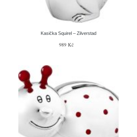
Kasička Squirel – Zilverstad
989 Kč