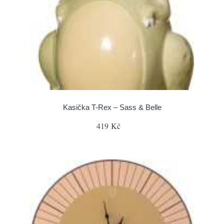
Kasička T-Rex – Sass & Belle
419 Kč