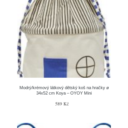
Modrý/krémový látkový dětský koš na hračky ø
34x52 cm Koya – OYOY Mini
589 Kč