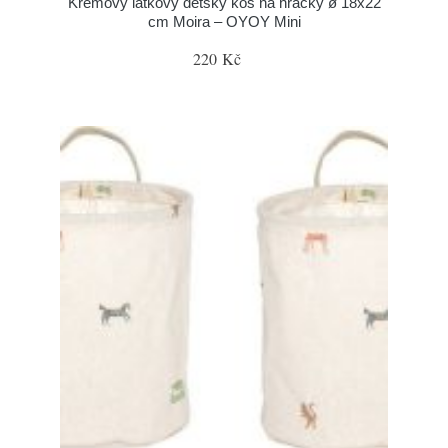
Krémový látkový dětský koš na hračky ø 18x22
cm Moira – OYOY Mini
220 Kč