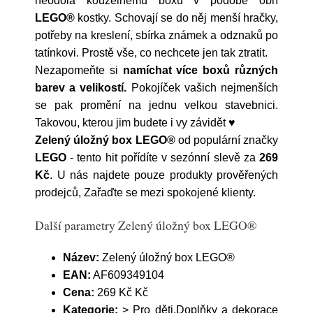
neodolá kouzelnému boxu v podobě obří
LEGO®
kostky. Schovají se do něj menší hračky,
potřeby na kreslení, sbírka známek a odznaků po
tatínkovi. Prostě vše, co nechcete jen tak ztratit.
Nezapomeňte si
namíchat více boxů různých
barev a velikostí.
Pokojíček vašich nejmenších
se pak promění na jednu velkou stavebnici.
Takovou, kterou jim budete i vy závidět ♥
Zelený úložný box LEGO®
od populární značky
LEGO
- tento hit pořídíte v sezónní slevě za
269
Kč
. U nás najdete pouze produkty prověřených
prodejců, Zařaďte se mezi spokojené klienty.
Další parametry Zelený úložný box LEGO®
Název:
Zelený úložný box LEGO®
EAN:
AF609349104
Cena:
269 Kč Kč
Kategorie:
> Pro děti,Doplňky a dekorace