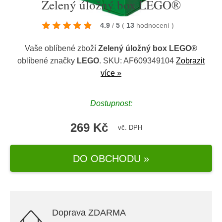
Zelený úložný box LEGO®
4.9
/
5
(
13
hodnocení
)
Vaše oblíbené zboží
Zelený úložný box LEGO®
oblíbené značky
LEGO
. SKU: AF609349104
Zobrazit
více »
Dostupnost:
269 Kč
vč. DPH
DO OBCHODU »
Doprava ZDARMA