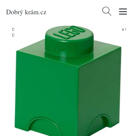
Dobrý krám.cz
Vyhledávání
Domů
/
Produkty
/
Pro děti
/
Doplňky a dekorace do dětského pokoje
/
Dětské úložné boxy
/
Zelený úložný box LEGO®