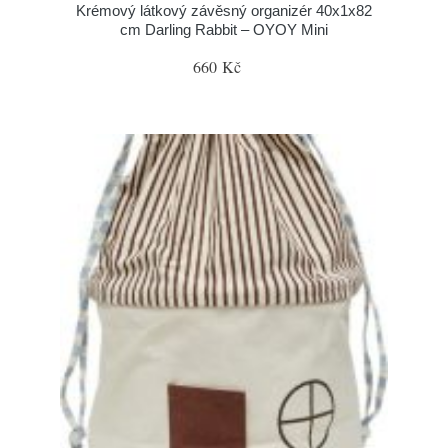
Krémový látkový závěsný organizér 40x1x82
cm Darling Rabbit – OYOY Mini
660 Kč