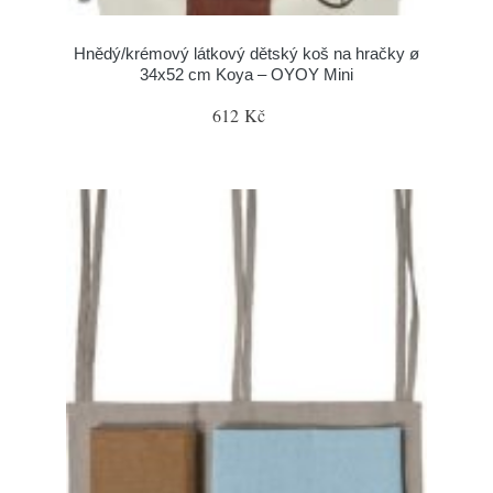
Hnědý/krémový látkový dětský koš na hračky ø
34x52 cm Koya – OYOY Mini
612 Kč