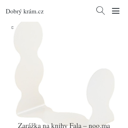
Dobrý krám.cz
Vyhledávání
Domů
/
Produkty
/
Dekorace
/
Zarážka na knihy Fala – noo.ma
Zarážka na knihy Fala – noo.ma