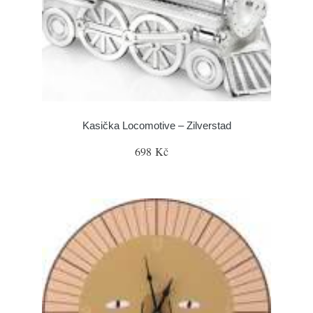
Kasička Locomotive – Zilverstad
698 Kč