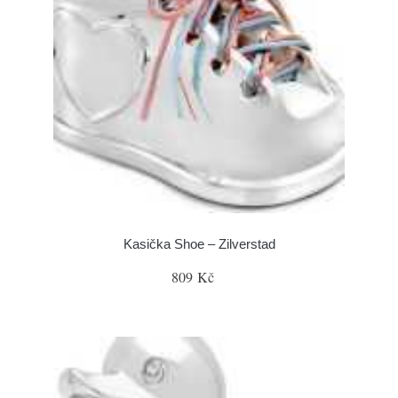
Kasička Shoe – Zilverstad
809 Kč