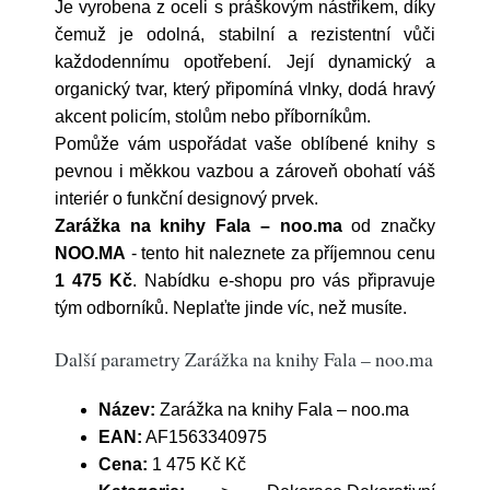
Je vyrobena z oceli s práškovým nástřikem, díky
čemuž je odolná, stabilní a rezistentní vůči
každodennímu opotřebení. Její dynamický a
organický tvar, který připomíná vlnky, dodá hravý
akcent policím, stolům nebo příborníkům.
Pomůže vám uspořádat vaše oblíbené knihy s
pevnou i měkkou vazbou a zároveň obohatí váš
interiér o funkční designový prvek.
Zarážka na knihy Fala – noo.ma
od značky
NOO.MA
- tento hit naleznete za příjemnou cenu
1 475 Kč
. Nabídku e-shopu pro vás připravuje
tým odborníků. Neplaťte jinde víc, než musíte.
Další parametry Zarážka na knihy Fala – noo.ma
Název:
Zarážka na knihy Fala – noo.ma
EAN:
AF1563340975
Cena:
1 475 Kč Kč