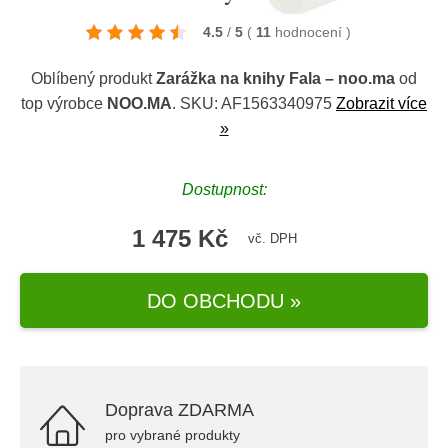
4.5
/
5
(
11
hodnocení
)
Oblíbený produkt
Zarážka na knihy Fala – noo.ma
od
top výrobce
NOO.MA
. SKU: AF1563340975
Zobrazit více
»
Dostupnost:
1 475 Kč
vč. DPH
DO OBCHODU »
Doprava ZDARMA
pro vybrané produkty