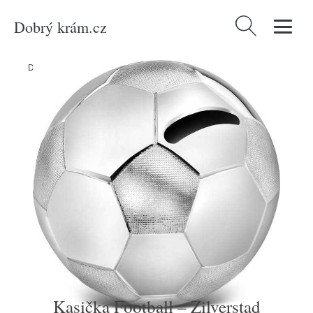
Dobrý krám.cz
Vyhledávání
Domů
/
Produkty
/
Dekorace
/
Kasička Football – Zilverstad
Kasička Football – Zilverstad