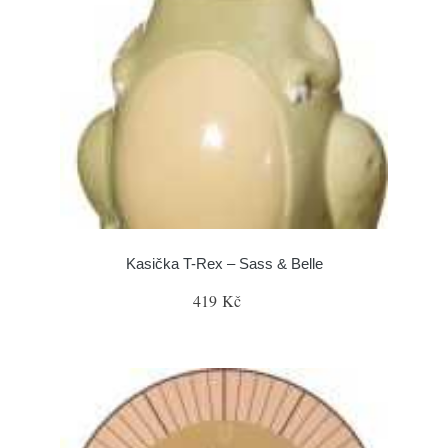
Kasička T-Rex – Sass & Belle
419 Kč