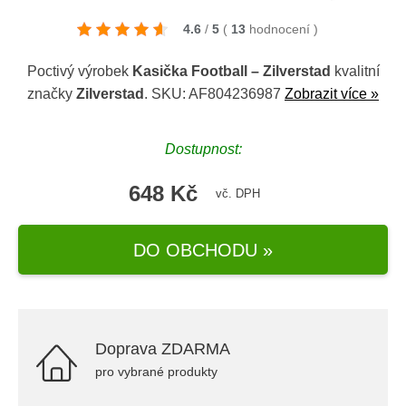
4.6
/
5
(
13
hodnocení
)
Poctivý výrobek
Kasička Football – Zilverstad
kvalitní
značky
Zilverstad
. SKU: AF804236987
Zobrazit více »
Dostupnost:
648 Kč
vč. DPH
DO OBCHODU »
Doprava ZDARMA
pro vybrané produkty