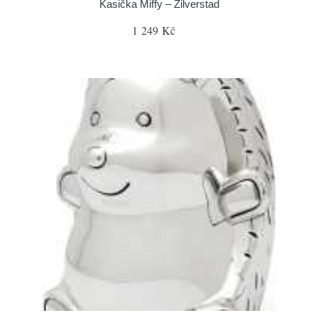
Kasička Miffy – Zilverstad
1 249 Kč