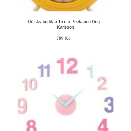
Dětský budík ø 15 cm Peekaboo Dog –
Karlsson
789 Kč