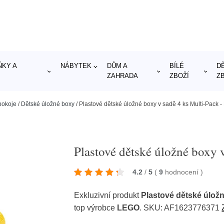
KY A
NÁBYTEK
DŮM A
BÍLÉ
D
ZAHRADA
ZBOŽÍ
Z
pokoje
/
Dětské úložné boxy
/
Plastové dětské úložné boxy v sadě 4 ks Multi-Pack
Plastové dětské úložné boxy
4.2
/
5
(
9
hodnocení
)
Exkluzivní produkt
Plastové dětské úlož
top výrobce
LEGO
. SKU: AF1623776371