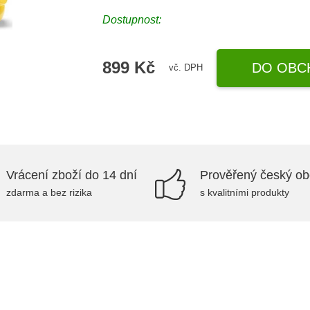
Dostupnost:
899 Kč
DO OBC
vč. DPH
Vrácení zboží do 14 dní
Prověřený český o
zdarma a bez rizika
s kvalitními produkty