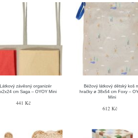
Látkový závěsný organizér
Béžový látkový dětský koš 
x2x24 cm Saga – OYOY Mini
hračky ø 38x54 cm Foxy – 
Mini
441 Kč
612 Kč