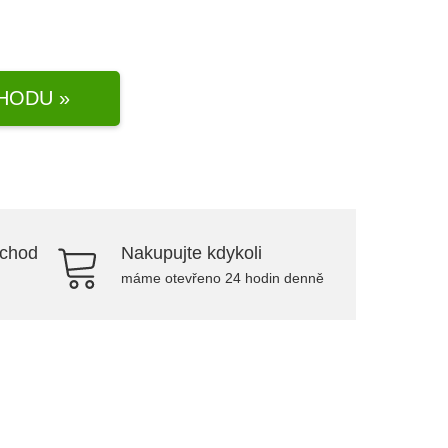
HODU »
bchod
Nakupujte kdykoli
máme otevřeno 24 hodin denně