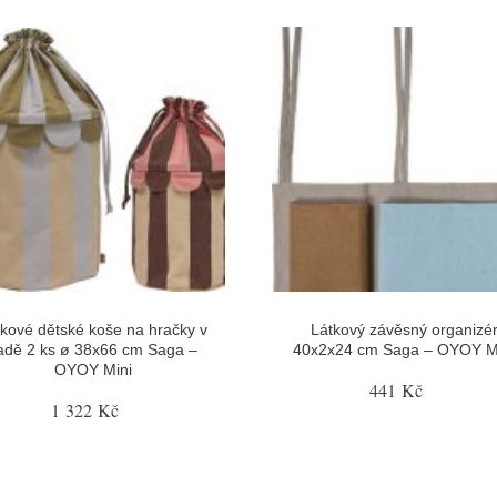
tkové dětské koše na hračky v
Látkový závěsný organizé
adě 2 ks ø 38x66 cm Saga –
40x2x24 cm Saga – OYOY M
OYOY Mini
441 Kč
1 322 Kč