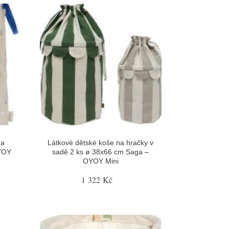
na
Látkové dětské koše na hračky v
OYOY
sadě 2 ks ø 38x66 cm Saga –
OYOY Mini
1 322 Kč