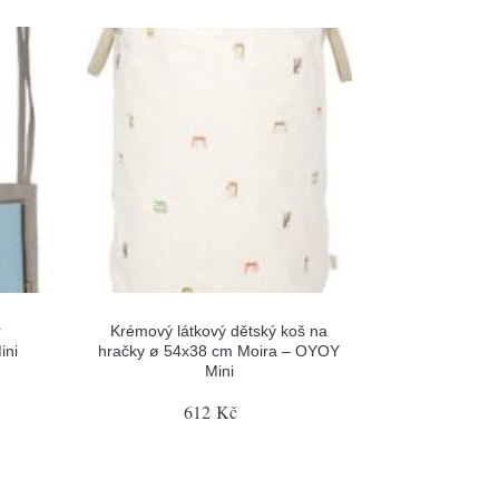
r
Krémový látkový dětský koš na
ini
hračky ø 54x38 cm Moira – OYOY
Mini
612 Kč