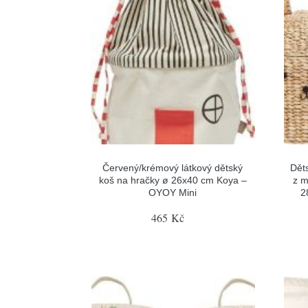
Červený/krémový látkový dětský
Dět
koš na hračky ø 26x40 cm Koya –
z m
OYOY Mini
2
465 Kč