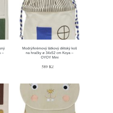
sný
Modrý/krémový látkový dětský koš
s –
na hračky ø 34x52 cm Koya –
OYOY Mini
589 Kč