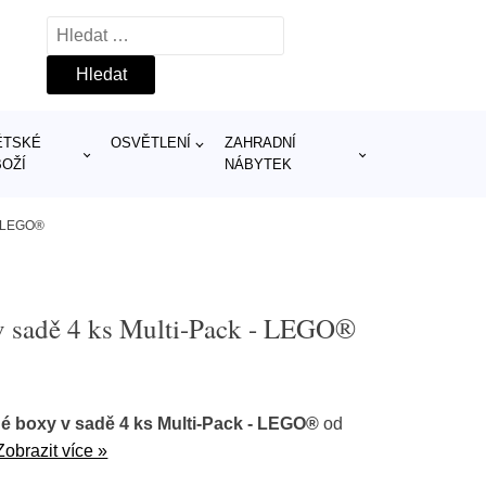
Vyhledávání
ĚTSKÉ
OSVĚTLENÍ
ZAHRADNÍ
BOŽÍ
NÁBYTEK
 - LEGO®
 v sadě 4 ks Multi-Pack - LEGO®
né boxy v sadě 4 ks Multi-Pack - LEGO®
od
Zobrazit více »