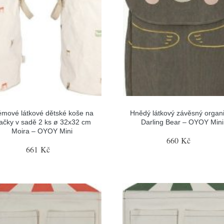
émové látkové dětské koše na
Hnědý látkový závěsný organ
ačky v sadě 2 ks ø 32x32 cm
Darling Bear – OYOY Mini
Moira – OYOY Mini
660 Kč
661 Kč