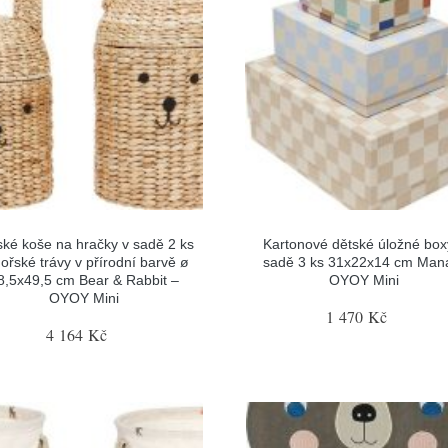
ské koše na hračky v sadě 2 ks
Kartonové dětské úložné box
ořské trávy v přírodní barvě ø
sadě 3 ks 31x22x14 cm Man
8,5x49,5 cm Bear & Rabbit –
OYOY Mini
OYOY Mini
1 470 Kč
4 164 Kč