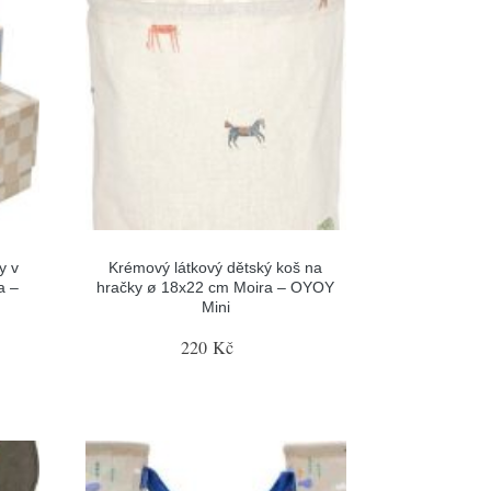
y v
Krémový látkový dětský koš na
a –
hračky ø 18x22 cm Moira – OYOY
Mini
220 Kč