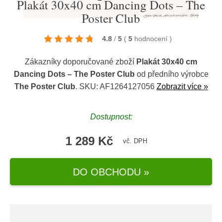
Plakát 30x40 cm Dancing Dots – The
Poster Club
4.8
/
5
(
5
hodnocení
)
Zákazníky doporučované zboží
Plakát 30x40 cm
Dancing Dots – The Poster Club
od předního výrobce
The Poster Club
. SKU: AF1264127056
Zobrazit více »
Dostupnost:
1 289 Kč
vč. DPH
DO OBCHODU »