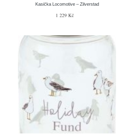
Kasička Locomotive – Zilverstad
1 229 Kč