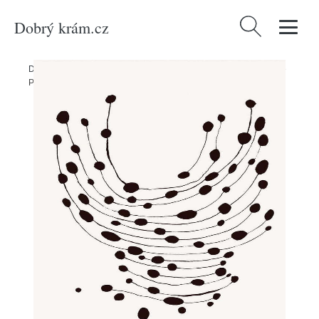
Dobrý krám.cz
Vyhledávání
Domů
/
Produkty
/
Dekorace
/
Plakát 30x40 cm Dancing Dots – The
Poster Club