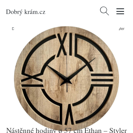
Dobrý krám.cz
Vyhledávání
Domů
/
Produkty
/
Dekorace
/
Nástěnné hodiny ø 57 cm Ethan – Styler
Nástěnné hodiny ø 57 cm Ethan – Styler