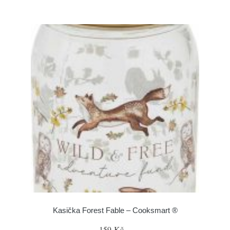
Kasička Forest Fable – Cooksmart ®
159 Kč