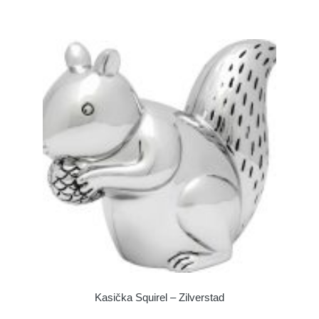
Kasička Squirel – Zilverstad