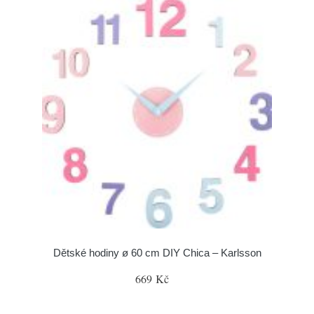
Dětské hodiny ø 60 cm DIY Chica – Karlsson
669 Kč