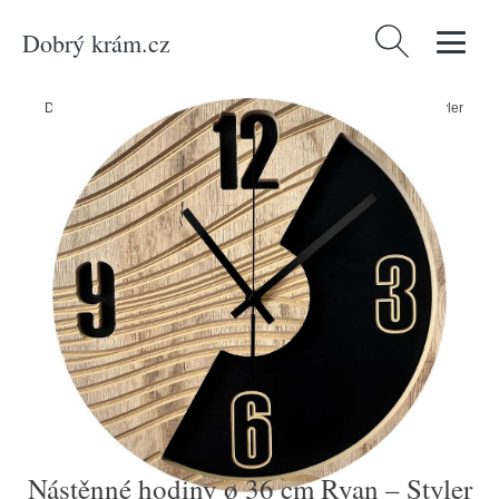
Dobrý krám.cz
Vyhledávání
Domů
/
Produkty
/
Dekorace
/
Nástěnné hodiny ø 36 cm Ryan – Styler
Nástěnné hodiny ø 36 cm Ryan – Styler