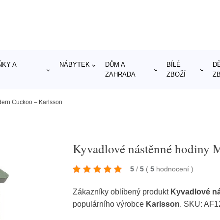
KY A
NÁBYTEK
DŮM A
BÍLÉ
D
ZAHRADA
ZBOŽÍ
Z
dern Cuckoo – Karlsson
Kyvadlové nástěnné hodiny 
5
/
5
(
5
hodnocení
)
Zákazníky oblíbený produkt
Kyvadlové n
populárního výrobce
Karlsson
. SKU: AF