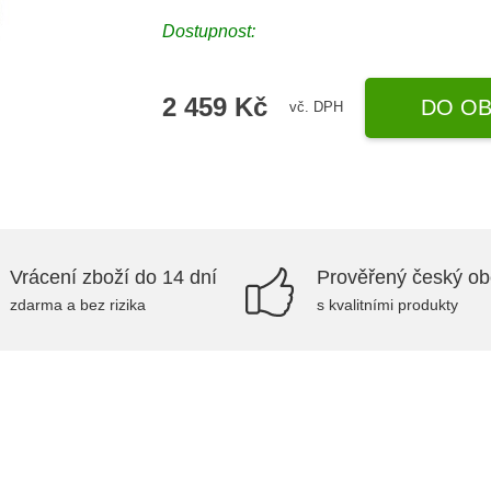
Dostupnost:
2 459 Kč
DO OB
vč. DPH
Vrácení zboží do 14 dní
Prověřený český o
zdarma a bez rizika
s kvalitními produkty