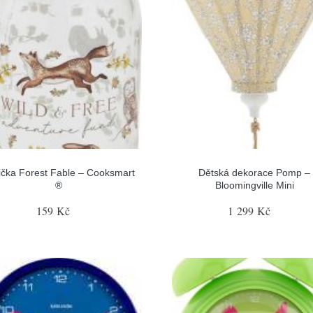
ička Forest Fable – Cooksmart
Dětská dekorace Pomp –
®
Bloomingville Mini
159 Kč
1 299 Kč