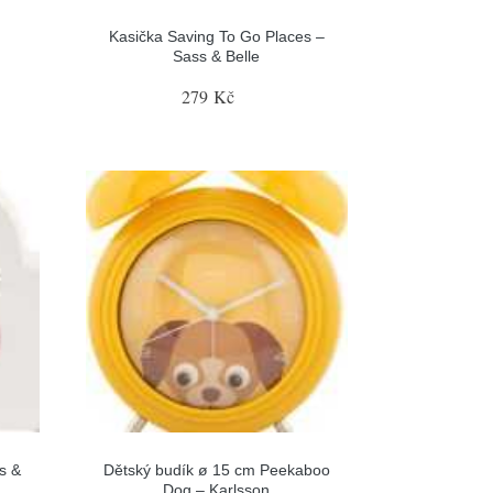
Kasička Saving To Go Places –
Sass & Belle
279 Kč
s &
Dětský budík ø 15 cm Peekaboo
Dog – Karlsson