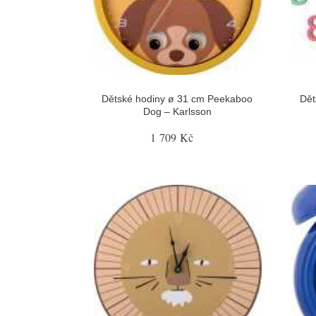
Dětské hodiny ø 31 cm Peekaboo
Dět
Dog – Karlsson
1 709 Kč