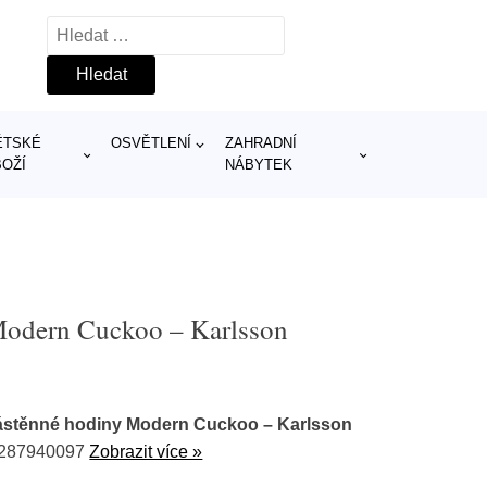
Vyhledávání
ĚTSKÉ
OSVĚTLENÍ
ZAHRADNÍ
BOŽÍ
NÁBYTEK
Modern Cuckoo – Karlsson
ástěnné hodiny Modern Cuckoo – Karlsson
1287940097
Zobrazit více »