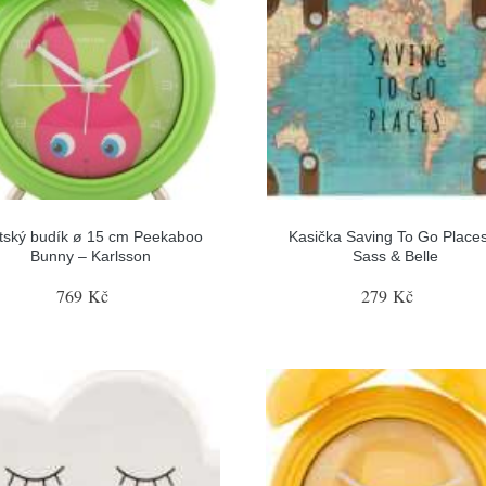
tský budík ø 15 cm Peekaboo
Kasička Saving To Go Place
Bunny – Karlsson
Sass & Belle
769 Kč
279 Kč