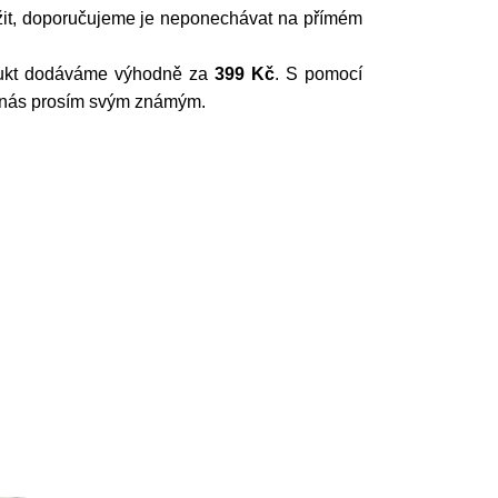
žit, doporučujeme je neponechávat na přímém
dukt dodáváme výhodně za
399 Kč
. S pomocí
e nás prosím svým známým.