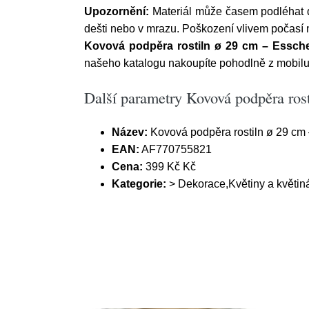
Upozornění:
Materiál může časem podléhat d
dešti nebo v mrazu. Poškození vlivem počasí
Kovová podpěra rostiln ø 29 cm – Essch
našeho katalogu nakoupíte pohodlně z mobilu
Další parametry Kovová podpěra ros
Název:
Kovová podpěra rostiln ø 29 cm
EAN:
AF770755821
Cena:
399 Kč Kč
Kategorie:
> Dekorace,Květiny a květiná