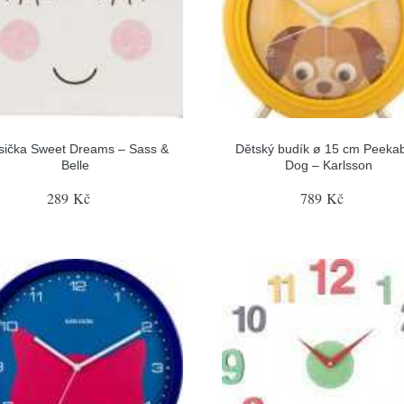
sička Sweet Dreams – Sass &
Dětský budík ø 15 cm Peeka
Belle
Dog – Karlsson
289 Kč
789 Kč