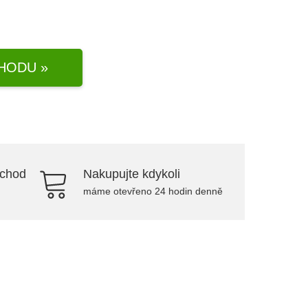
HODU »
bchod
Nakupujte kdykoli
máme otevřeno 24 hodin denně