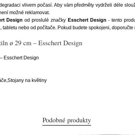
egradaci vlivem počasí. Aby vám předměty vydrželi déle slou
 není možné reklamovat.
ert Design
od proslulé značky
Esschert Design
- tento pro
, tabletu nebo od počítače. Pokud budete spokojeni, doporučt
tiln ø 29 cm – Esschert Design
 – Esschert Design
če,Stojany na květiny
Podobné produkty