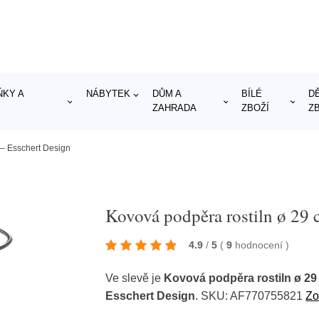
KY A
NÁBYTEK
DŮM A
BÍLÉ
D
ZAHRADA
ZBOŽÍ
Z
 – Esschert Design
Kovová podpěra rostiln ø 29 
4.9
/
5
(
9
hodnocení
)
Ve slevě je
Kovová podpěra rostiln ø 29
Esschert Design
. SKU: AF770755821
Zo