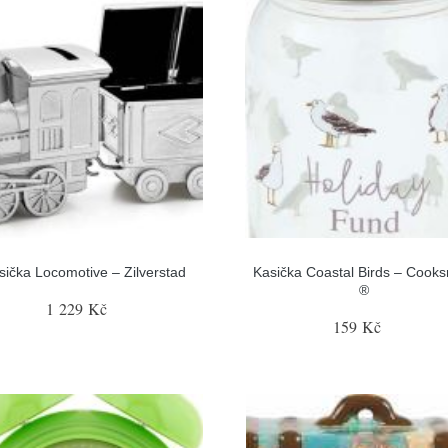
sička Locomotive – Zilverstad
Kasička Coastal Birds – Cook
®
1 229 Kč
159 Kč