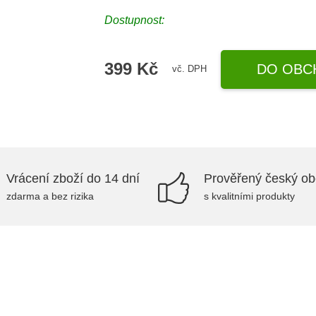
Dostupnost:
399 Kč
DO OBC
vč. DPH
Vrácení zboží do 14 dní
Prověřený český o
zdarma a bez rizika
s kvalitními produkty