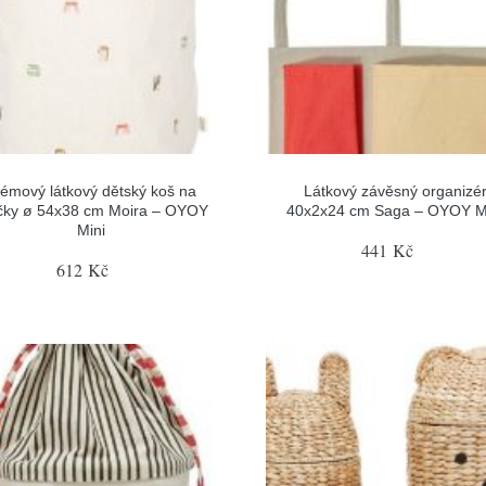
émový látkový dětský koš na
Látkový závěsný organizé
čky ø 54x38 cm Moira – OYOY
40x2x24 cm Saga – OYOY M
Mini
441 Kč
612 Kč