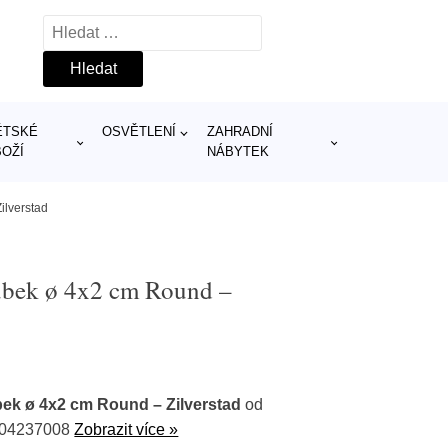
Vyhledávání
ĚTSKÉ
OSVĚTLENÍ
ZAHRADNÍ
BOŽÍ
NÁBYTEK
ilverstad
ubek ø 4x2 cm Round –
bek ø 4x2 cm Round – Zilverstad
od
804237008
Zobrazit více »