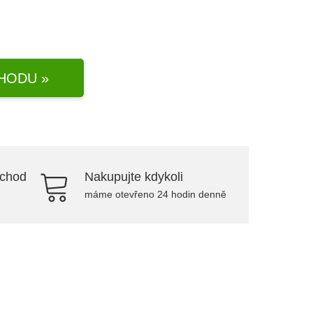
HODU »
bchod
Nakupujte kdykoli
máme otevřeno 24 hodin denně