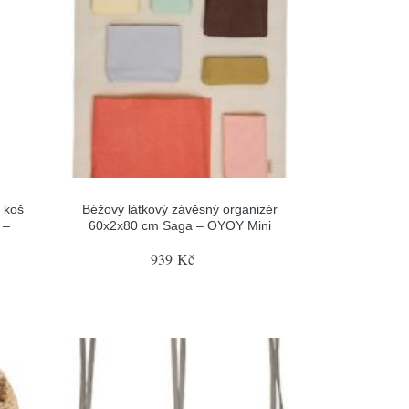
 koš
Béžový látkový závěsný organizér
 –
60x2x80 cm Saga – OYOY Mini
939 Kč