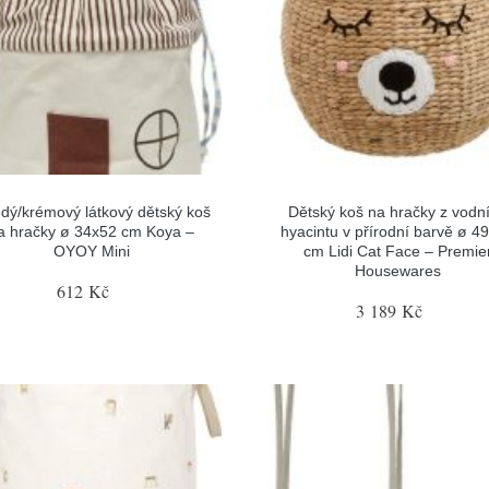
dý/krémový látkový dětský koš
Dětský koš na hračky z vodn
a hračky ø 34x52 cm Koya –
hyacintu v přírodní barvě ø 4
OYOY Mini
cm Lidi Cat Face – Premie
Housewares
612 Kč
3 189 Kč