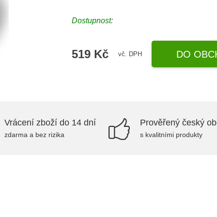
Dostupnost:
519 Kč
DO OBC
vč. DPH
Vrácení zboží do 14 dní
Prověřený český o
zdarma a bez rizika
s kvalitními produkty