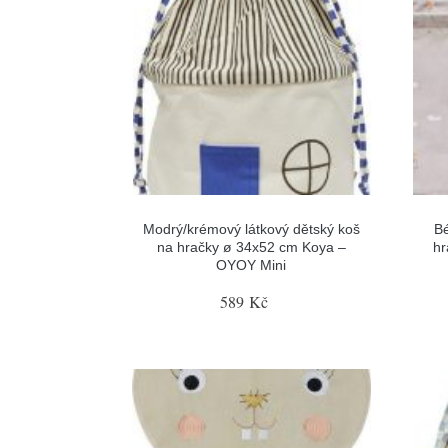
Modrý/krémový látkový dětský koš
Bé
na hračky ø 34x52 cm Koya –
hr
OYOY Mini
589 Kč