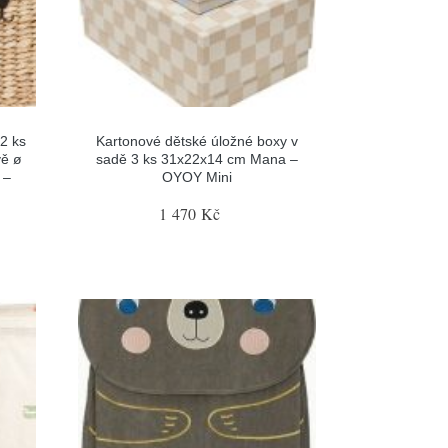
2 ks
Kartonové dětské úložné boxy v
vě ø
sadě 3 ks 31x22x14 cm Mana –
 –
OYOY Mini
1 470 Kč