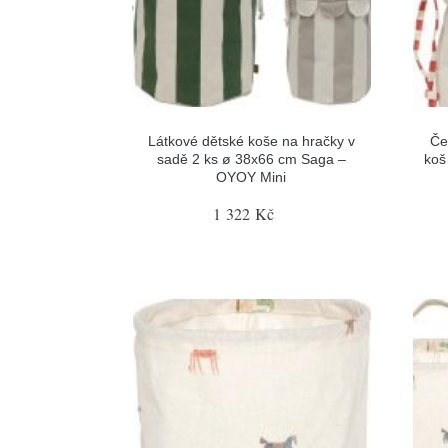
Látkové dětské koše na hračky v
Če
sadě 2 ks ø 38x66 cm Saga –
koš
OYOY Mini
1 322 Kč