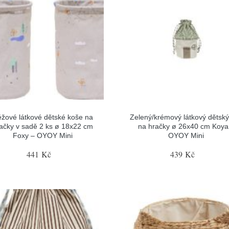
žové látkové dětské koše na
Zelený/krémový látkový dětský
ačky v sadě 2 ks ø 18x22 cm
na hračky ø 26x40 cm Koya
Foxy – OYOY Mini
OYOY Mini
441 Kč
439 Kč