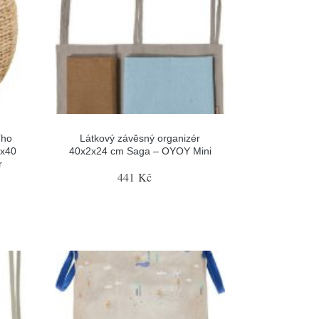
ího
Látkový závěsný organizér
9x40
40x2x24 cm Saga – OYOY Mini
r
441 Kč