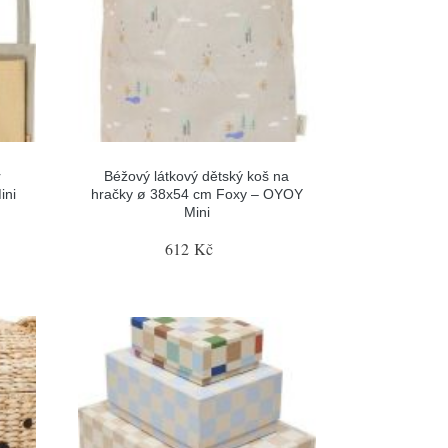
r
Béžový látkový dětský koš na
ini
hračky ø 38x54 cm Foxy – OYOY
Mini
612 Kč