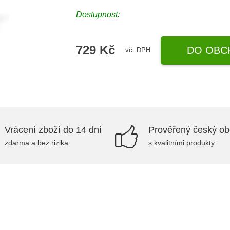
Dostupnost:
729 Kč
DO OBC
vč. DPH
Vrácení zboží do 14 dní
Prověřený český o
zdarma a bez rizika
s kvalitními produkty