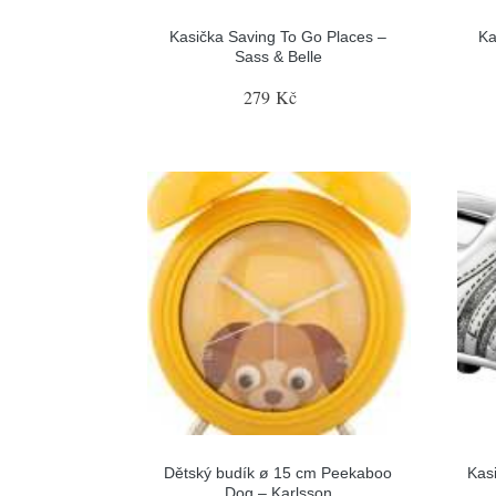
Kasička Saving To Go Places –
Ka
Sass & Belle
279 Kč
Dětský budík ø 15 cm Peekaboo
Kas
Dog – Karlsson