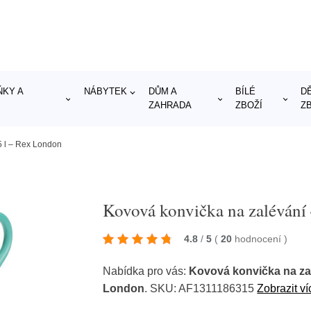
KY A
NÁBYTEK
DŮM A
BÍLÉ
D
ZAHRADA
ZBOŽÍ
Z
5 l – Rex London
Kovová konvička na zalévání
4.8
/
5
(
20
hodnocení
)
Nabídka pro vás:
Kovová konvička na zal
London
. SKU: AF1311186315
Zobrazit ví