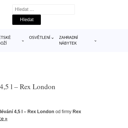
Vyhledávání
ĚTSKÉ
OSVĚTLENÍ
ZAHRADNÍ
BOŽÍ
NÁBYTEK
 4,5 l – Rex London
évání 4,5 l – Rex London
od firmy
Rex
ce »