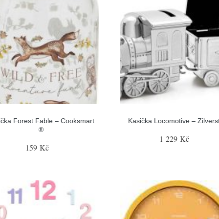
ička Forest Fable – Cooksmart
Kasička Locomotive – Zilvers
®
1 229 Kč
159 Kč