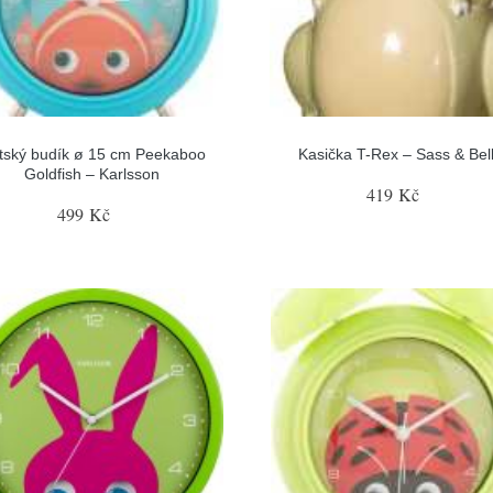
tský budík ø 15 cm Peekaboo
Kasička T-Rex – Sass & Bel
Goldfish – Karlsson
419 Kč
499 Kč