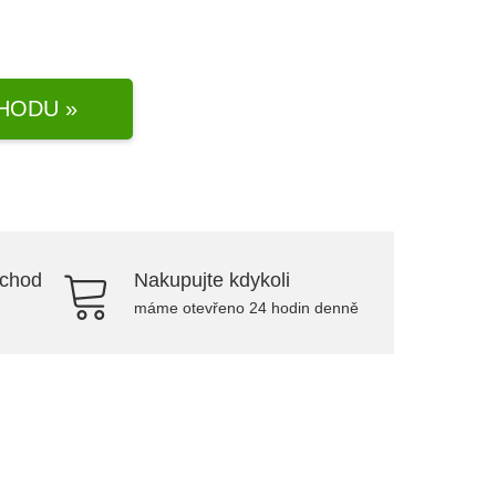
HODU »
bchod
Nakupujte kdykoli
máme otevřeno 24 hodin denně