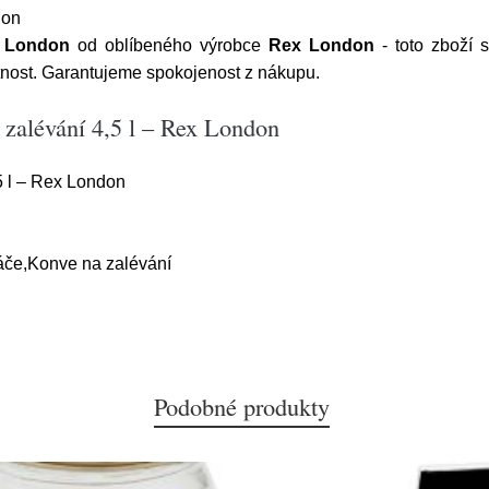
don
x London
od oblíbeného výrobce
Rex London
- toto zboží 
ost. Garantujeme spokojenost z nákupu.
 zalévání 4,5 l – Rex London
5 l – Rex London
áče,Konve na zalévání
Podobné produkty