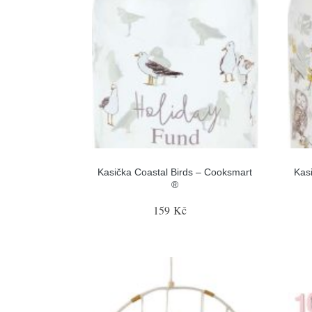
Kasička Coastal Birds – Cooksmart
Kas
®
159 Kč