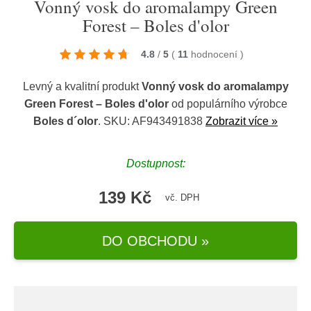
Vonný vosk do aromalampy Green
Forest – Boles d'olor
4.8
/
5
(
11
hodnocení
)
Levný a kvalitní produkt
Vonný vosk do aromalampy
Green Forest – Boles d'olor
od populárního výrobce
Boles d´olor
. SKU: AF943491838
Zobrazit více »
Dostupnost:
139 Kč
vč. DPH
DO OBCHODU »