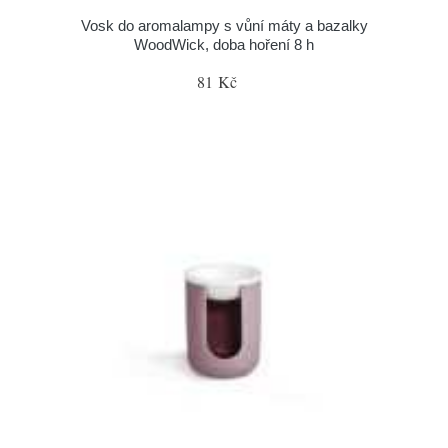
Vosk do aromalampy s vůní máty a bazalky
WoodWick, doba hoření 8 h
81 Kč