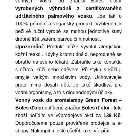
vonných vosků od značky Boles d'olor
vyrobených výhradně z certifikovaného
udržitelného palmového vosku
. Jde tak o
100% přírodní a veganský produkt. Vzhledem k
pečlivé ruční výrobě se mohou jednotlivé kusy
drobně lišit tvarem, barvou či hmotností.
Upozornění:
Produkt může vyvolat alergickou
kožní reakci. Kdyby k tomu došlo, neprodleně se
obraťte na svého lékaře. Zabraňte také kontaktu
s očima, kůží nebo oděvem. Při styku s kůží ji
omyjte velkým množstvím vody. Uchovávejte
proto mimo dosah dětí. Je také škodlivá pro
vodní organismy, a to s dlouhodobými účinky.
Vonný vosk do aromalampy Green Forest –
Boles d'olor
oblíbené značky
Boles d´olor
- toto
zboží pořídíte ve výprodejové akci za
139 Kč
.
Doporučujeme pouze prověřené prodejce a e-
shopy. Nakoupit a ještě ušetřit, co si víc přát.