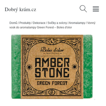
Dobrý krám.cz
Vyhledávání
Domů
/
Produkty
/
Dekorace
/
Svíčky a svícny
/
Aromalampy
/
Vonný
vosk do aromalampy Green Forest – Boles d'olor