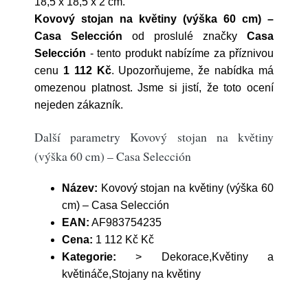
18,5 x 18,5 x 2 cm.
Kovový stojan na květiny (výška 60 cm) –
Casa Selección
od proslulé značky
Casa
Selección
- tento produkt nabízíme za příznivou
cenu
1 112 Kč
. Upozorňujeme, že nabídka má
omezenou platnost. Jsme si jistí, že toto ocení
nejeden zákazník.
Další parametry Kovový stojan na květiny
(výška 60 cm) – Casa Selección
Název:
Kovový stojan na květiny (výška 60
cm) – Casa Selección
EAN:
AF983754235
Cena:
1 112 Kč Kč
Kategorie:
> Dekorace,Květiny a
květináče,Stojany na květiny