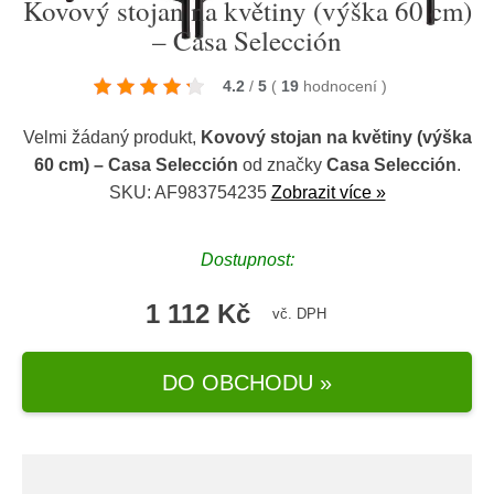
Kovový stojan na květiny (výška 60 cm)
– Casa Selección
4.2
/
5
(
19
hodnocení
)
Velmi žádaný produkt,
Kovový stojan na květiny (výška
60 cm) – Casa Selección
od značky
Casa Selección
.
SKU: AF983754235
Zobrazit více »
Dostupnost:
1 112 Kč
vč. DPH
DO OBCHODU »