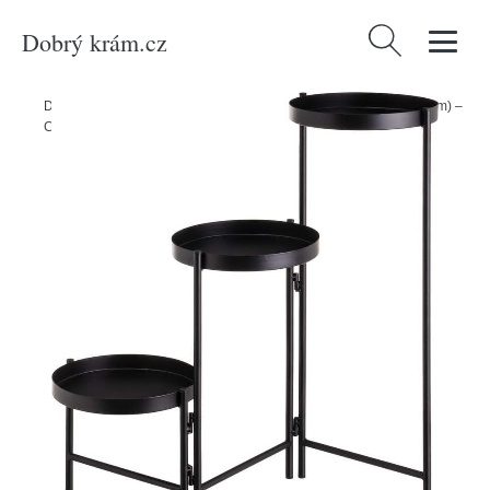
Dobrý krám.cz
Vyhledávání
Domů
/
Produkty
/
Dekorace
/
Kovový stojan na květiny (výška 60 cm) –
Casa Selección