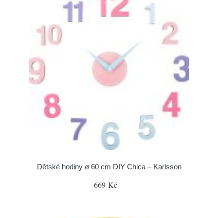
Dětské hodiny ø 60 cm DIY Chica – Karlsson
669 Kč