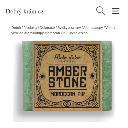
Dobrý krám.cz
Vyhledávání
Domů
/
Produkty
/
Dekorace
/
Svíčky a svícny
/
Aromalampy
/
Vonný
vosk do aromalampy Moroccan Fir – Boles d'olor