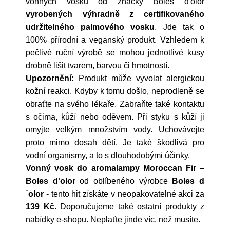
vonných vosků od značky Boles d'olor
vyrobených výhradně z certifikovaného
udržitelného palmového vosku
. Jde tak o
100% přírodní a veganský produkt. Vzhledem k
pečlivé ruční výrobě se mohou jednotlivé kusy
drobně lišit tvarem, barvou či hmotností.
Upozornění:
Produkt může vyvolat alergickou
kožní reakci. Kdyby k tomu došlo, neprodleně se
obraťte na svého lékaře. Zabraňte také kontaktu
s očima, kůží nebo oděvem. Při styku s kůží ji
omyjte velkým množstvím vody. Uchovávejte
proto mimo dosah dětí. Je také škodlivá pro
vodní organismy, a to s dlouhodobými účinky.
Vonný vosk do aromalampy Moroccan Fir –
Boles d'olor
od oblíbeného výrobce
Boles d
´olor
- tento hit získáte v neopakovatelné akci za
139 Kč
. Doporučujeme také ostatní produkty z
nabídky e-shopu. Neplaťte jinde víc, než musíte.