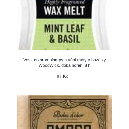
Vosk do aromalampy s vůní máty a bazalky
WoodWick, doba hoření 8 h
81 Kč