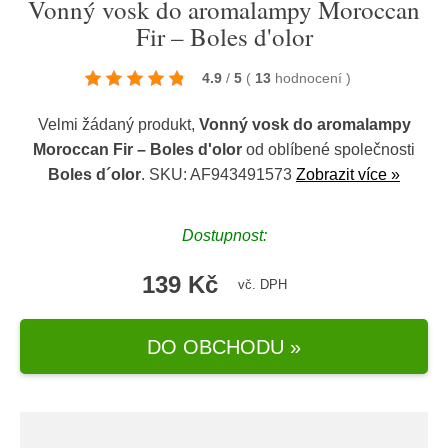
Vonný vosk do aromalampy Moroccan
Fir – Boles d'olor
4.9
/
5
(
13
hodnocení
)
Velmi žádaný produkt,
Vonný vosk do aromalampy
Moroccan Fir – Boles d'olor
od oblíbené společnosti
Boles d´olor
. SKU: AF943491573
Zobrazit více »
Dostupnost:
139 Kč
vč. DPH
DO OBCHODU »