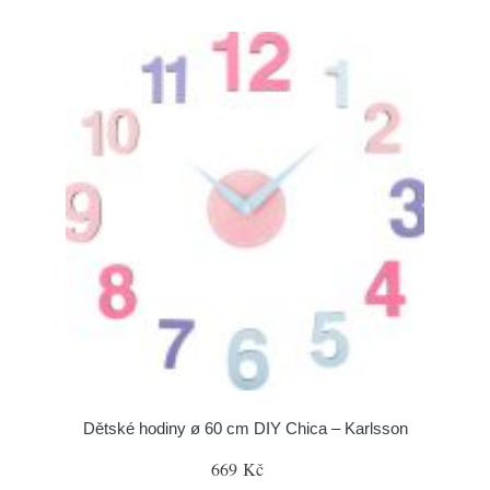
Dětské hodiny ø 60 cm DIY Chica – Karlsson
669 Kč