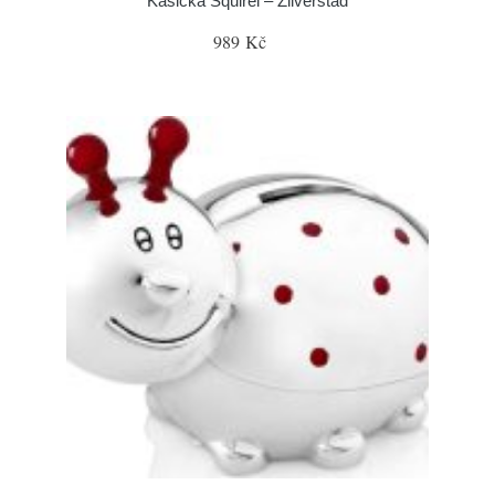
Kasička Squirel – Zilverstad
989 Kč