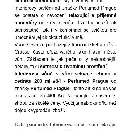
Neotřelé kombinace
čistých vonných tónů.
Interiérový parfém od značky Perfumed Prague
se postará o navození
relaxující a příjemné
atmosféry
nejen v interiéru. Lze ho použít jak
samostatně, tak i v kombinaci se svíčkou pro
umocnění jejich okouzlující vůně.
Vonné esence pocházejí z francouzského města
Grasse, často přezdívaného jako hlavní město
vůní. Základem je jak péče o ty nejdrobnější
detaily, tak i
šetrnost k životnímu prostředí
.
Interiérová vůně s vůní sekvoje, ebenu a
cedrátu 200 ml #64 - Perfumed Prague
od
značky
Perfumed Prague
- tento artikl se na vás
těší v akci za
469 Kč
. Nakupujte v našem e-
shopu za skvělé ceny. Využijte nabídku dřív, než
dojde k vyprodání zboží.
Další parametry Interiérová vůně s vůní sekvoje,