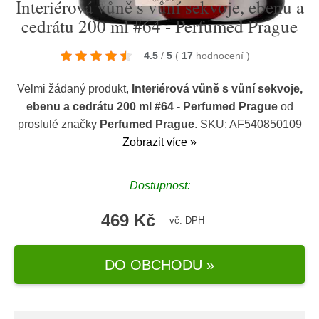
Interiérová vůně s vůní sekvoje, ebenu a
cedrátu 200 ml #64 - Perfumed Prague
4.5
/
5
(
17
hodnocení
)
Velmi žádaný produkt,
Interiérová vůně s vůní sekvoje,
ebenu a cedrátu 200 ml #64 - Perfumed Prague
od
proslulé značky
Perfumed Prague
. SKU: AF540850109
Zobrazit více »
Dostupnost:
469 Kč
vč. DPH
DO OBCHODU »