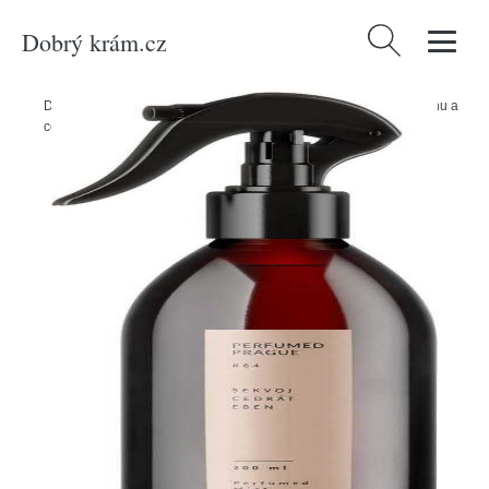
Dobrý krám.cz
Vyhledávání
Domů
/
Produkty
/
Dekorace
/
Interiérová vůně s vůní sekvoje, ebenu a
cedrátu 200 ml #64 - Perfumed Prague