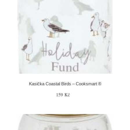
Kasička Coastal Birds – Cooksmart ®
159 Kč