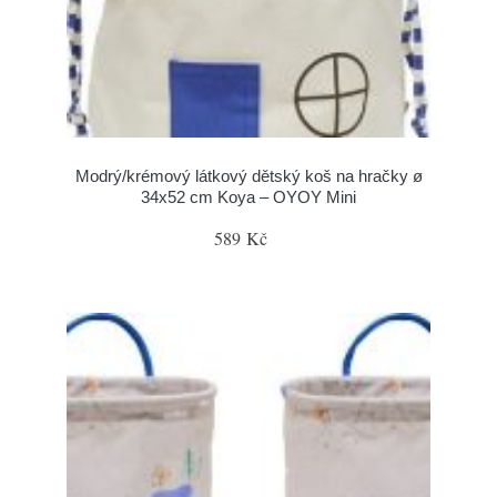
Modrý/krémový látkový dětský koš na hračky ø
34x52 cm Koya – OYOY Mini
589 Kč