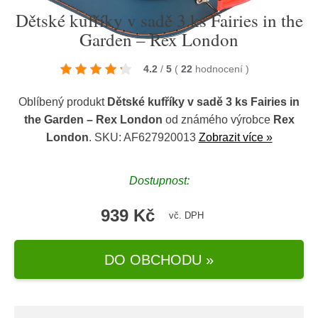
Dětské kufříky v sadě 3 ks Fairies in the
Garden – Rex London
4.2
/
5
(
22
hodnocení
)
Oblíbený produkt
Dětské kufříky v sadě 3 ks Fairies in
the Garden – Rex London
od známého výrobce
Rex
London
. SKU: AF627920013
Zobrazit více »
Dostupnost:
939 Kč
vč. DPH
DO OBCHODU »