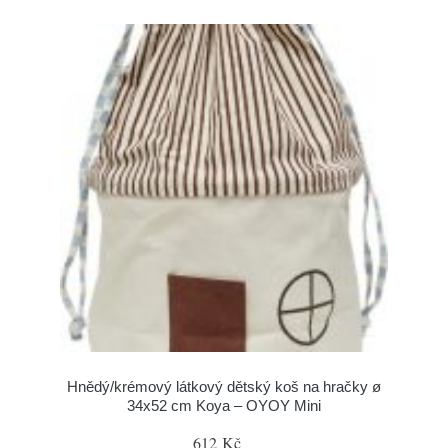
Hnědý/krémový látkový dětský koš na hračky ø
34x52 cm Koya – OYOY Mini
612 Kč