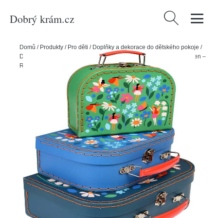
Dobrý krám.cz
Vyhledávání
Domů
/
Produkty
/
Pro děti
/
Doplňky a dekorace do dětského pokoje
/
Dětské úložné boxy
/
Dětské kufříky v sadě 3 ks Fairies in the Garden –
Rex London