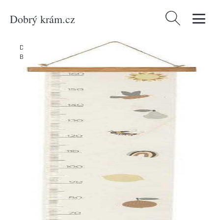
Dobrý krám.cz
Vyhledávání
Domů
/
Produkty
/
Dekorace
/
Dětská nástěnná dekorace Agnes –
Bloomingville Mini