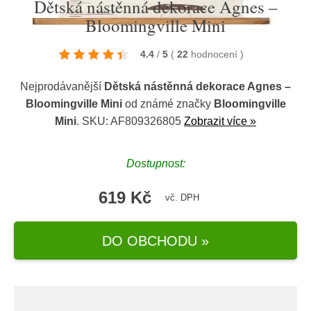
Dětská nástěnná dekorace Agnes –
Bloomingville Mini
4.4
/
5
(
22
hodnocení
)
Nejprodávanější
Dětská nástěnná dekorace Agnes –
Bloomingville Mini
od známé značky
Bloomingville
Mini
. SKU: AF809326805
Zobrazit více »
Dostupnost:
619 Kč
vč. DPH
DO OBCHODU »