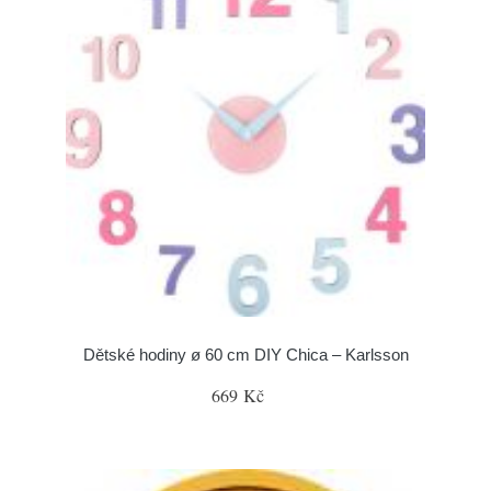
Dětské hodiny ø 60 cm DIY Chica – Karlsson
669 Kč