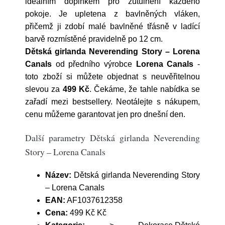
ideálním doplňkem pro zútulnění každého
pokoje. Je upletena z bavlněných vláken,
přičemž ji zdobí malé bavlněné třásně v ladící
barvě rozmístěné pravidelně po 12 cm.
Dětská girlanda Neverending Story – Lorena
Canals
od předního výrobce
Lorena Canals
-
toto zboží si můžete objednat s neuvěřitelnou
slevou za
499 Kč
. Čekáme, že tahle nabídka se
zařadí mezi bestsellery. Neotálejte s nákupem,
cenu můžeme garantovat jen pro dnešní den.
Další parametry Dětská girlanda Neverending
Story – Lorena Canals
Název:
Dětská girlanda Neverending Story
– Lorena Canals
EAN:
AF1037612358
Cena:
499 Kč Kč