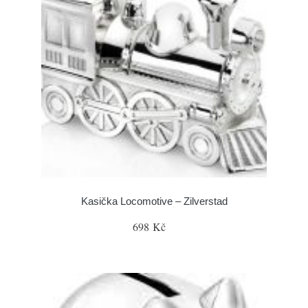
Kasička Locomotive – Zilverstad
698 Kč