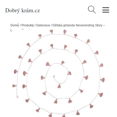
Dobrý krám.cz
Vyhledávání
Domů
/
Produkty
/
Dekorace
/
Dětská girlanda Neverending Story –
Lorena Canals