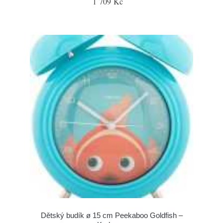
1 709 Kč
Dětský budík ø 15 cm Peekaboo Goldfish –