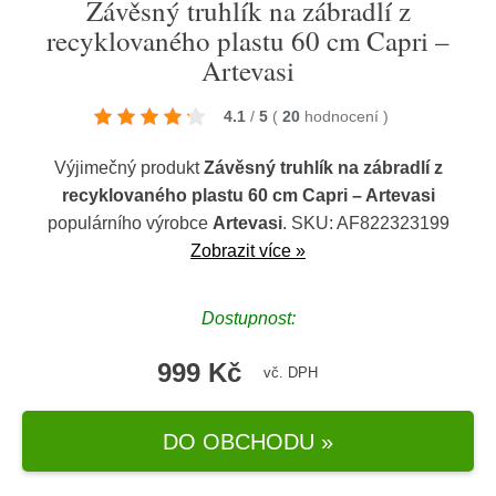
Závěsný truhlík na zábradlí z
recyklovaného plastu 60 cm Capri –
Artevasi
4.1
/
5
(
20
hodnocení
)
Výjimečný produkt
Závěsný truhlík na zábradlí z
recyklovaného plastu 60 cm Capri – Artevasi
populárního výrobce
Artevasi
. SKU: AF822323199
Zobrazit více »
Dostupnost:
999 Kč
vč. DPH
DO OBCHODU »