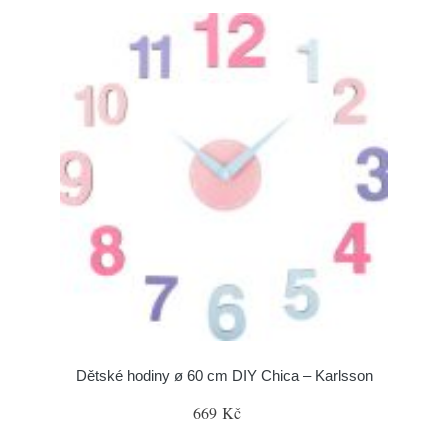
Dětské hodiny ø 60 cm DIY Chica – Karlsson
669 Kč