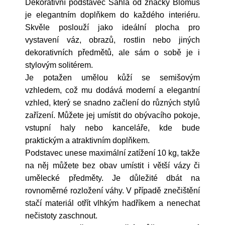
Dekorativní podstavec Sahla od značky Blomus
je elegantním doplňkem do každého interiéru.
Skvěle poslouží jako ideální plocha pro
vystavení váz, obrazů, rostlin nebo jiných
dekorativních předmětů, ale sám o sobě je i
stylovým solitérem.
Je potažen umělou kůží se semišovým
vzhledem, což mu dodává moderní a elegantní
vzhled, který se snadno začlení do různých stylů
zařízení. Můžete jej umístit do obývacího pokoje,
vstupní haly nebo kanceláře, kde bude
praktickým a atraktivním doplňkem.
Podstavec unese maximální zatížení 10 kg, takže
na něj můžete bez obav umístit i větší vázy či
umělecké předměty. Je důležité dbát na
rovnoměrné rozložení váhy. V případě znečištění
stačí materiál otřít vlhkým hadříkem a nenechat
nečistoty zaschnout.