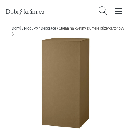
Dobrý krám.cz
Vyhledávání
Domů
/
Produkty
/
Dekorace
/
Stojan na květiny z umělé kůže/kartonový
(výška 76 cm) Sahla – Blomus