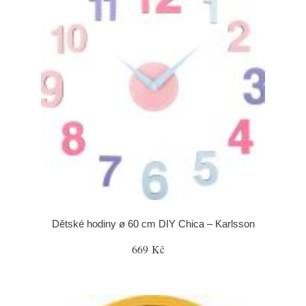
Dětské hodiny ø 60 cm DIY Chica – Karlsson
669 Kč