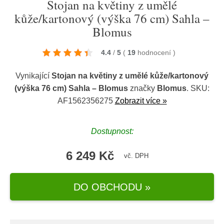
Stojan na květiny z umělé
kůže/kartonový (výška 76 cm) Sahla –
Blomus
4.4
/
5
(
19
hodnocení
)
Vynikající
Stojan na květiny z umělé kůže/kartonový
(výška 76 cm) Sahla – Blomus
značky
Blomus
. SKU:
AF1562356275
Zobrazit více »
Dostupnost:
6 249 Kč
vč. DPH
DO OBCHODU »