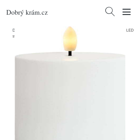
Dobrý krám.cz
Vyhledávání
Domů
/
Produkty
/
Svítidla
/
Dekorativní osvětlení
/
Venkovní solární LED
svíčka (výška 10 cm) Sille – Sirius