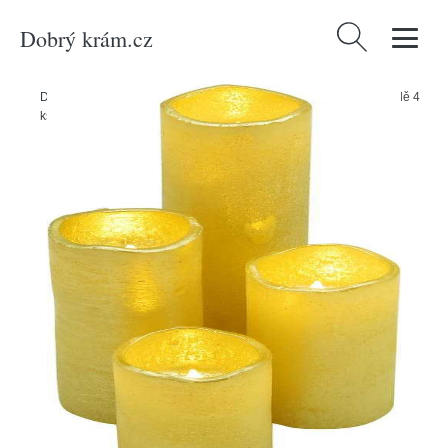
Dobrý krám.cz
Vyhledávání
Domů
/
Produkty
/
Svítidla
/
Dekorativní osvětlení
/
LED svíčky v sadě 4
ks – Hilight