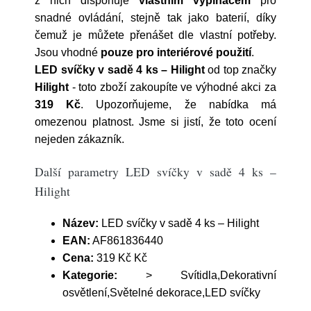
z nich disponuje
vlastním vypínačem
pro
snadné ovládání, stejně tak jako baterií, díky
čemuž je můžete přenášet dle vlastní potřeby.
Jsou vhodné
pouze pro interiérové použití
.
LED svíčky v sadě 4 ks – Hilight
od top značky
Hilight
- toto zboží zakoupíte ve výhodné akci za
319 Kč
. Upozorňujeme, že nabídka má
omezenou platnost. Jsme si jistí, že toto ocení
nejeden zákazník.
Další parametry LED svíčky v sadě 4 ks –
Hilight
Název:
LED svíčky v sadě 4 ks – Hilight
EAN:
AF861836440
Cena:
319 Kč Kč
Kategorie:
> Svítidla,Dekorativní
osvětlení,Světelné dekorace,LED svíčky