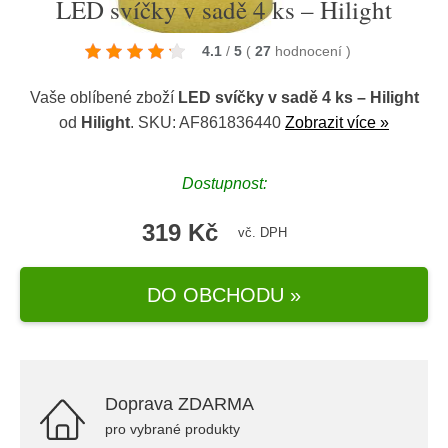
LED svíčky v sadě 4 ks – Hilight
4.1
/
5
(
27
hodnocení
)
Vaše oblíbené zboží
LED svíčky v sadě 4 ks – Hilight
od
Hilight
. SKU: AF861836440
Zobrazit více »
Dostupnost:
319 Kč
vč. DPH
DO OBCHODU »
Doprava ZDARMA
pro vybrané produkty