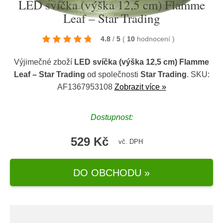
LED svíčka (výška 12,5 cm) Flamme
Leaf – Star Trading
4.8
/
5
(
10
hodnocení
)
Výjimečné zboží
LED svíčka (výška 12,5 cm) Flamme
Leaf – Star Trading
od společnosti
Star Trading
. SKU:
AF1367953108
Zobrazit více »
Dostupnost:
529 Kč
vč. DPH
DO OBCHODU »