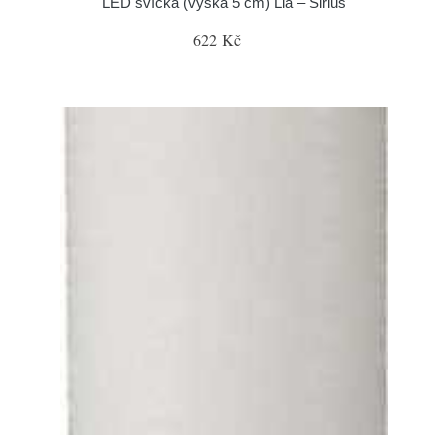
LED svíčka (výška 5 cm) Lia – Sirius
622 Kč