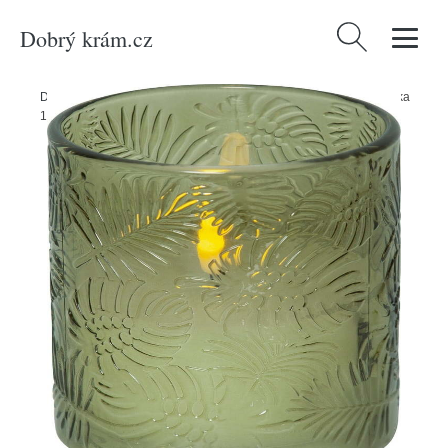
Dobrý krám.cz
Vyhledávání
Domů
/
Produkty
/
Svítidla
/
Dekorativní osvětlení
/
LED svíčka (výška
12,5 cm) Flamme Leaf – Star Trading