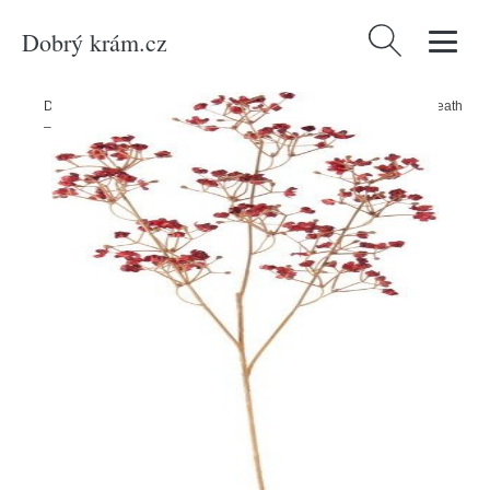
Dobrý krám.cz
Vyhledávání
Domů
/
Produkty
/
Dekorace
/
Umělá květina (výška 59 cm) Babybreath
– PT LIVING