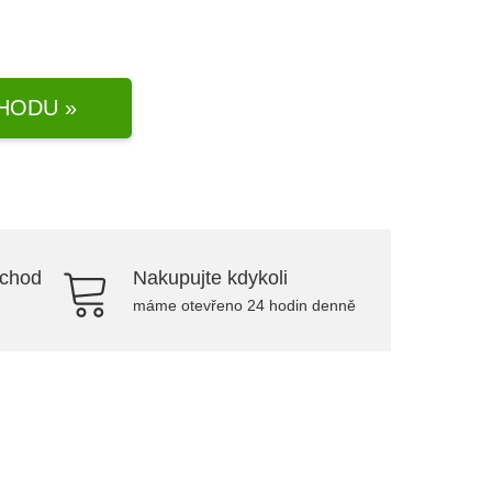
HODU »
bchod
Nakupujte kdykoli
máme otevřeno 24 hodin denně