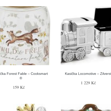
ička Forest Fable – Cooksmart
Kasička Locomotive – Zilvers
®
1 229 Kč
159 Kč