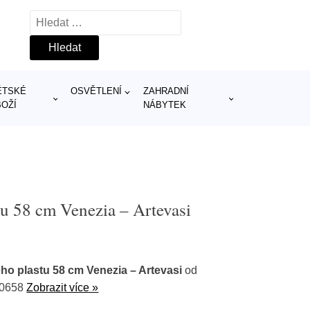
Vyhledávání
ĚTSKÉ
OSVĚTLENÍ
ZAHRADNÍ
BOŽÍ
NÁBYTEK
tu 58 cm Venezia – Artevasi
ého plastu 58 cm Venezia – Artevasi
od
40658
Zobrazit více »