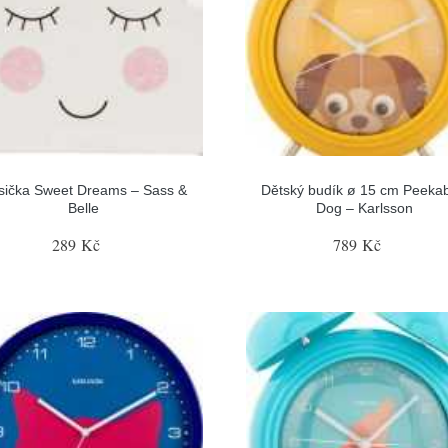
sička Sweet Dreams – Sass &
Dětský budík ø 15 cm Peeka
Belle
Dog – Karlsson
289 Kč
789 Kč