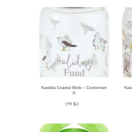
Kasička Coastal Birds – Cooksmart
Kas
®
159 Kč