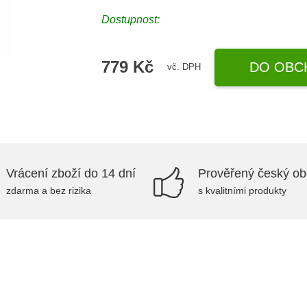
Dostupnost:
779 Kč
DO OBC
vč. DPH
Vrácení zboží do 14 dní
Prověřený český o
zdarma a bez rizika
s kvalitními produkty