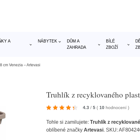
KY A
NÁBYTEK
DŮM A
BÍLÉ
D
ZAHRADA
ZBOŽÍ
Z
58 cm Venezia – Artevasi
Truhlík z recyklovaného plas
4.3
/
5
(
10
hodnocení
)
Tohle si zamilujete:
Truhlík z recyklovan
oblíbené značky
Artevasi
. SKU: AF8042