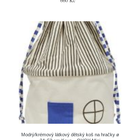
660 Kč
Modrý/krémový látkový dětský koš na hračky ø