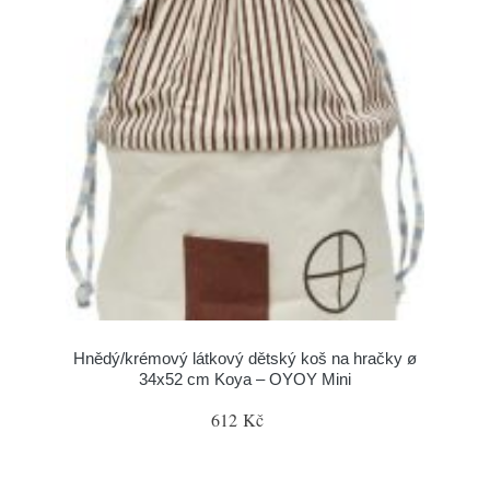
Hnědý/krémový látkový dětský koš na hračky ø
34x52 cm Koya – OYOY Mini
612 Kč