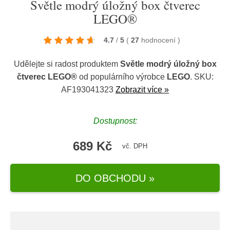
Světle modrý úložný box čtverec
LEGO®
4.7
/
5
(
27
hodnocení
)
Udělejte si radost produktem
Světle modrý úložný box
čtverec LEGO®
od populárního výrobce
LEGO
. SKU:
AF193041323
Zobrazit více »
Dostupnost:
689 Kč
vč. DPH
DO OBCHODU »