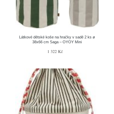
Látkové dětské koše na hračky v sadě 2 ks ø
38x66 cm Saga – OYOY Mini
1 322 Kč