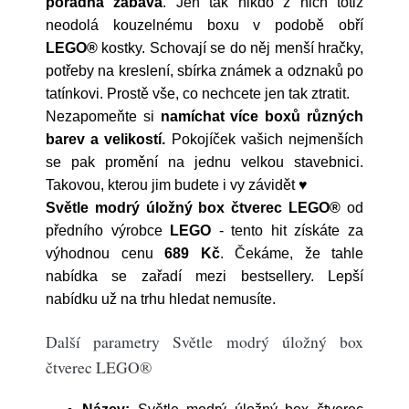
pořádná zábava
. Jen tak nikdo z nich totiž
neodolá kouzelnému boxu v podobě obří
LEGO®
kostky. Schovají se do něj menší hračky,
potřeby na kreslení, sbírka známek a odznaků po
tatínkovi. Prostě vše, co nechcete jen tak ztratit.
Nezapomeňte si
namíchat více boxů různých
barev a velikostí.
Pokojíček vašich nejmenších
se pak promění na jednu velkou stavebnici.
Takovou, kterou jim budete i vy závidět ♥
Světle modrý úložný box čtverec LEGO®
od
předního výrobce
LEGO
- tento hit získáte za
výhodnou cenu
689 Kč
. Čekáme, že tahle
nabídka se zařadí mezi bestsellery. Lepší
nabídku už na trhu hledat nemusíte.
Další parametry Světle modrý úložný box
čtverec LEGO®