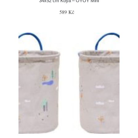
34x52 cm Koya – OYOY Mini
589 Kč