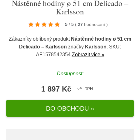
Nástěnné hodiny ø 51 cm Delicado –
Karlsson
5
/
5
(
27
hodnocení
)
Zákazníky oblíbený produkt
Nástěnné hodiny ø 51 cm
Delicado – Karlsson
značky
Karlsson
. SKU:
AF1578542354
Zobrazit více »
Dostupnost:
1 897 Kč
vč. DPH
DO OBCHODU »