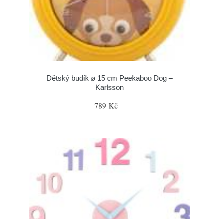
Dětský budík ø 15 cm Peekaboo Dog –
Karlsson
789 Kč