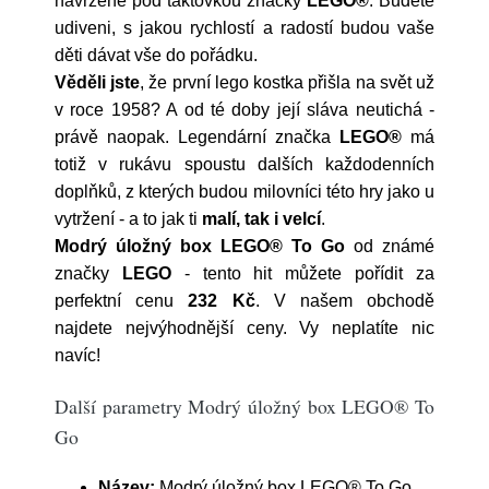
navržené pod taktovkou značky
LEGO®
. Budete
udiveni, s jakou rychlostí a radostí budou vaše
děti dávat vše do pořádku.
Věděli jste
, že první lego kostka přišla na svět už
v roce 1958? A od té doby její sláva neutichá -
právě naopak. Legendární značka
LEGO®
má
totiž v rukávu spoustu dalších každodenních
doplňků, z kterých budou milovníci této hry jako u
vytržení - a to jak ti
malí, tak i velcí
.
Modrý úložný box LEGO® To Go
od známé
značky
LEGO
- tento hit můžete pořídit za
perfektní cenu
232 Kč
. V našem obchodě
najdete nejvýhodnější ceny. Vy neplatíte nic
navíc!
Další parametry Modrý úložný box LEGO® To
Go
Název:
Modrý úložný box LEGO® To Go