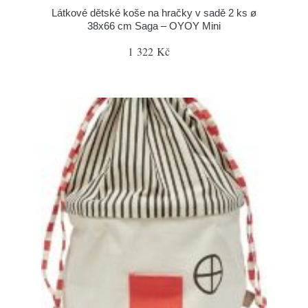
Látkové dětské koše na hračky v sadě 2 ks ø
38x66 cm Saga – OYOY Mini
1 322 Kč