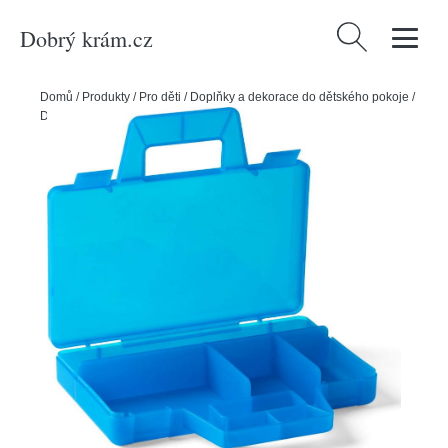
Dobrý krám.cz
Vyhledávání
Domů
/
Produkty
/
Pro děti
/
Doplňky a dekorace do dětského pokoje
/
Dětské úložné boxy
/
Modrý úložný box LEGO® To Go