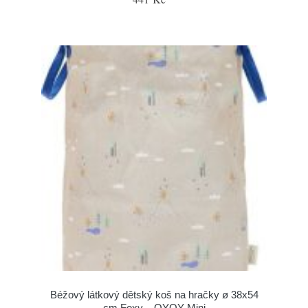
Béžový látkový dětský koš na hračky ø 38x54
cm Foxy – OYOY Mini