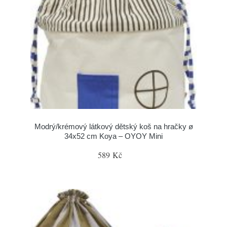
Modrý/krémový látkový dětský koš na hračky ø
34x52 cm Koya – OYOY Mini
589 Kč