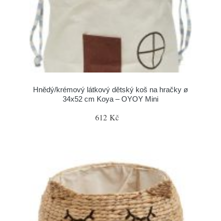
Hnědý/krémový látkový dětský koš na hračky ø
34x52 cm Koya – OYOY Mini
612 Kč