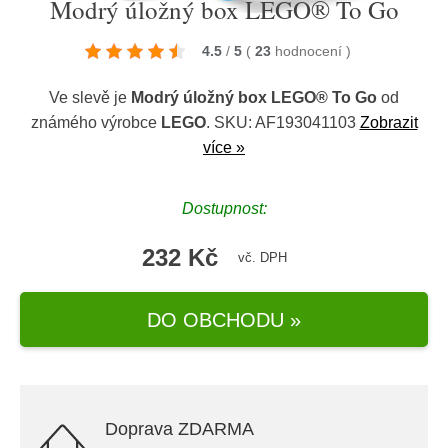
Modrý úložný box LEGO® To Go
4.5
/
5
(
23
hodnocení
)
Ve slevě je
Modrý úložný box LEGO® To Go
od
známého výrobce
LEGO
. SKU: AF193041103
Zobrazit
více »
Dostupnost:
232 Kč
vč. DPH
DO OBCHODU »
Doprava ZDARMA