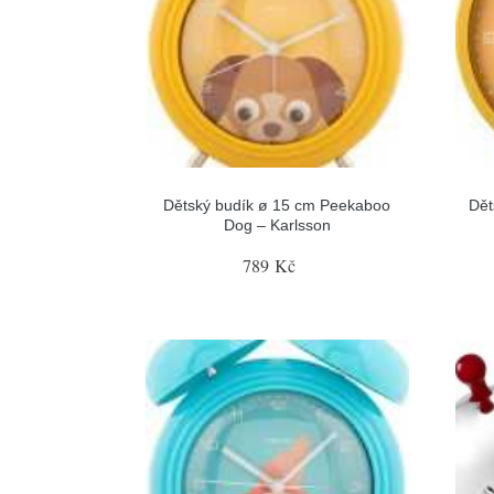
Dětský budík ø 15 cm Peekaboo
Dět
Dog – Karlsson
789 Kč