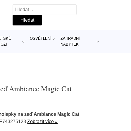
Vyhledávání
ĚTSKÉ
OSVĚTLENÍ
ZAHRADNÍ
BOŽÍ
NÁBYTEK
zeď Ambiance Magic Cat
molepky na zeď Ambiance Magic Cat
AF743275128
Zobrazit více »