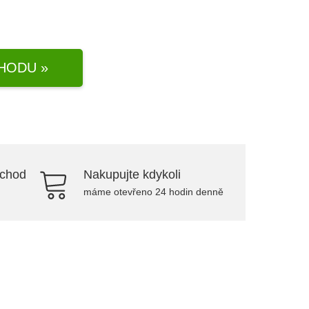
HODU »
bchod
Nakupujte kdykoli
máme otevřeno 24 hodin denně