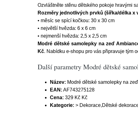
Ozvláštněte stěnu dětského pokoje hravými 
Rozměry jednotlivých prvků (šířka/délka x 
• měsíc se spící kočkou: 30 x 30 cm
• největší hvězda: 6 x 6 cm
• nejmenší hvězda: 2,5 x 2,5 cm
Modré dětské samolepky na zeď Ambianc
Kč
. Nabídku e-shopu pro vás připravuje tým odb
Další parametry Modré dětské sam
Název:
Modré dětské samolepky na zeď
EAN:
AF743275128
Cena:
329 Kč Kč
Kategorie:
> Dekorace,Dětské dekorac