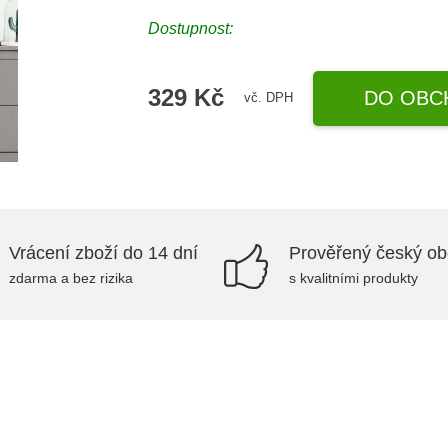
Dostupnost:
329 Kč
DO OBC
vč. DPH
Vrácení zboží do 14 dní
Prověřený český o
zdarma a bez rizika
s kvalitními produkty