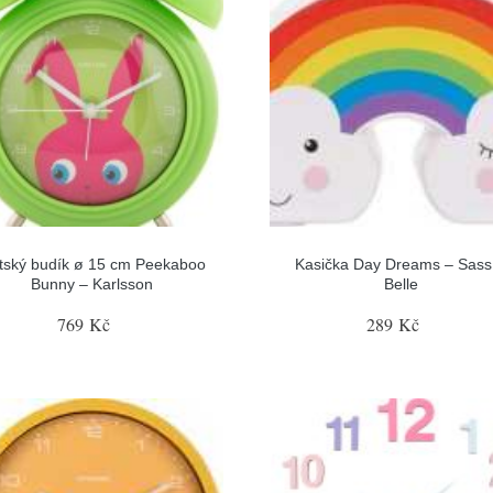
tský budík ø 15 cm Peekaboo
Kasička Day Dreams – Sass
Bunny – Karlsson
Belle
769 Kč
289 Kč