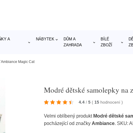
KY A
NÁBYTEK
DŮM A
BÍLÉ
D
ZAHRADA
ZBOŽÍ
Z
ď Ambiance Magic Cat
Modré dětské samolepky na 
4.4
/
5
(
15
hodnocení
)
Velmi oblíbený produkt
Modré dětské sa
pocházející od značky
Ambiance
. SKU: 