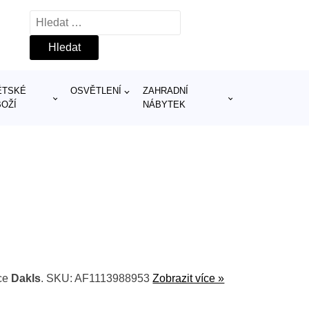
Vyhledávání
ĚTSKÉ
OSVĚTLENÍ
ZAHRADNÍ
BOŽÍ
NÁBYTEK
ce
Dakls
. SKU: AF1113988953
Zobrazit více »