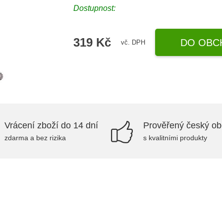
Dostupnost:
319 Kč
DO OBC
vč. DPH
Vrácení zboží do 14 dní
Prověřený český o
zdarma a bez rizika
s kvalitními produkty