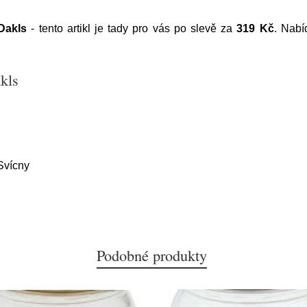
Dakls
- tento artikl je tady pro vás po slevě za
319 Kč
. Nabí
kls
Svícny
Podobné produkty