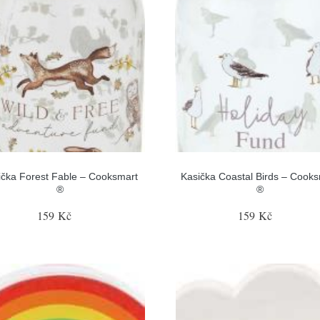
ička Forest Fable – Cooksmart
Kasička Coastal Birds – Cook
®
®
159 Kč
159 Kč