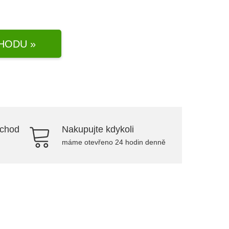
HODU »
bchod
Nakupujte kdykoli
máme otevřeno 24 hodin denně