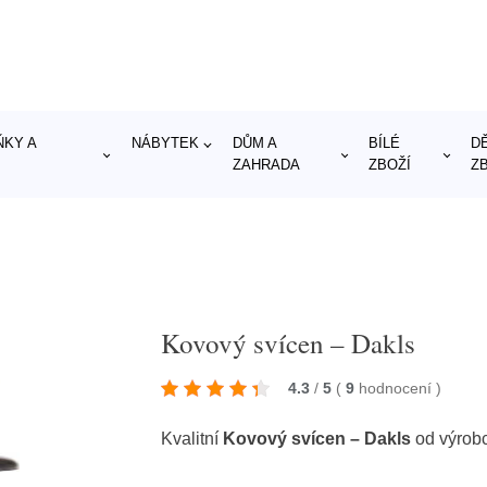
KY A
NÁBYTEK
DŮM A
BÍLÉ
D
ZAHRADA
ZBOŽÍ
Z
Kovový svícen – Dakls
4.3
/
5
(
9
hodnocení
)
Kvalitní
Kovový svícen – Dakls
od výrob