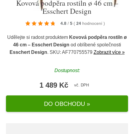
Kovová podpěra rostiln ø 46 cm –
Esschert Design
4.8
/
5
(
24
hodnocení
)
Udělejte si radost produktem
Kovová podpěra rostiln ø
46 cm – Esschert Design
od oblíbené společnosti
Esschert Design
. SKU: AF770755579
Zobrazit více »
Dostupnost:
1 489 Kč
vč. DPH
DO OBCHODU »