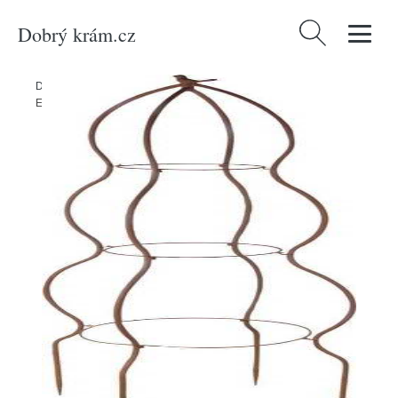
Dobrý krám.cz
Vyhledávání
Domů
/
Produkty
/
Dekorace
/
Kovová podpěra rostiln ø 46 cm –
Esschert Design