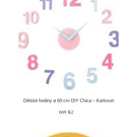
Dětské hodiny ø 60 cm DIY Chica – Karlsson
669 Kč