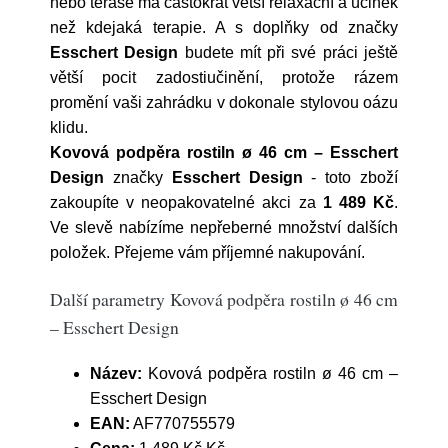
nebo terase má častokrát větší relaxační a účinek
než kdejaká terapie. A s doplňky od značky
Esschert Design
budete mít při své práci ještě
větší pocit zadostiučinění, protože rázem
promění vaši zahrádku v dokonale stylovou oázu
klidu.
Kovová podpěra rostiln ø 46 cm – Esschert
Design
značky
Esschert Design
- toto zboží
zakoupíte v neopakovatelné akci za
1 489 Kč
.
Ve slevě nabízíme nepřeberné množství dalších
položek. Přejeme vám příjemné nakupování.
Další parametry Kovová podpěra rostiln ø 46 cm
– Esschert Design
Název:
Kovová podpěra rostiln ø 46 cm –
Esschert Design
EAN:
AF770755579