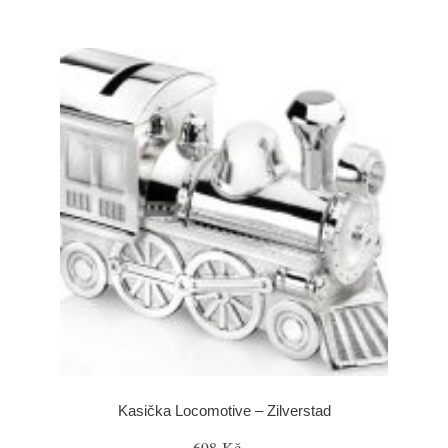
Kasička Locomotive – Zilverstad
698 Kč