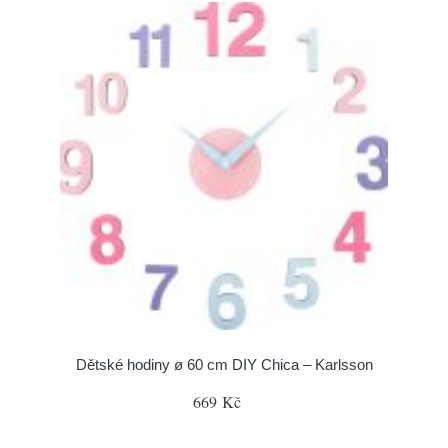
Dětské hodiny ø 60 cm DIY Chica – Karlsson
669 Kč