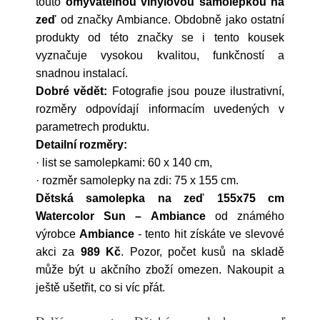
touto
omyvatelnou vinylovou samolepkou na
zeď
od značky Ambiance. Obdobně jako ostatní
produkty od této značky se i tento kousek
vyznačuje vysokou kvalitou, funkčností a
snadnou instalací.
Dobré vědět:
Fotografie jsou pouze ilustrativní,
rozměry odpovídají informacím uvedených v
parametrech produktu.
Detailní rozměry:
· list se samolepkami: 60 x 140 cm,
· rozměr samolepky na zdi: 75 x 155 cm.
Dětská samolepka na zeď 155x75 cm
Watercolor Sun – Ambiance
od známého
výrobce
Ambiance
- tento hit získáte ve slevové
akci za
989 Kč
. Pozor, počet kusů na skladě
může být u akčního zboží omezen. Nakoupit a
ještě ušetřit, co si víc přát.