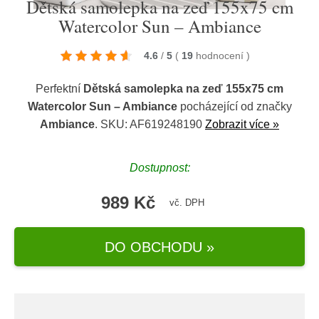
Dětská samolepka na zeď 155x75 cm
Watercolor Sun – Ambiance
4.6
/
5
(
19
hodnocení
)
Perfektní
Dětská samolepka na zeď 155x75 cm
Watercolor Sun – Ambiance
pocházející od značky
Ambiance
. SKU: AF619248190
Zobrazit více »
Dostupnost:
989 Kč
vč. DPH
DO OBCHODU »