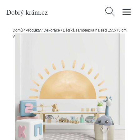
Dobrý krám.cz
Vyhledávání
Domů
/
Produkty
/
Dekorace
/
Dětská samolepka na zeď 155x75 cm
Watercolor Sun – Ambiance