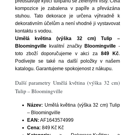
představuje kytici tulipánů se zelenými listy. Celá
kompozice je zabalena v papíře a převázána
stuhou. Tato dekorace je určena výhradně k
dekorativním účelům a není vhodné ji vystavovat
kontaktu s vodou.
Umělá květina (výška 32 cm) Tulip –
Bloomingville
kvalitní značky
Bloomingville
-
toto zboží doporučujeme v akci za
849 Kč
.
Podívejte se také na další položky v našem
katalogu. Garantujeme spokojenost z nákupu.
Další parametry Umělá květina (výška 32 cm)
Tulip – Bloomingville
Název:
Umělá květina (výška 32 cm) Tulip
– Bloomingville
EAN:
AF1643574999
Cena:
849 Kč Kč