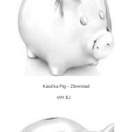
Kasička Pig – Zilverstad
699 Kč