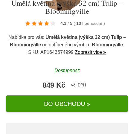
Umělá květina (výška 32 cm) Tulip –
Bloomingville
4.1
/
5
(
13
hodnocení
)
Nabídka pro vás:
Umělá květina (výška 32 cm) Tulip –
Bloomingville
od oblíbeného výrobce
Bloomingville
.
SKU: AF1643574999
Zobrazit více »
Dostupnost:
849 Kč
vč. DPH
DO OBCHODU »