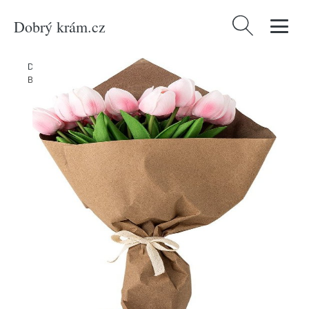
Dobrý krám.cz
Vyhledávání
Domů
/
Produkty
/
Dekorace
/
Umělá květina (výška 32 cm) Tulip –
Bloomingville