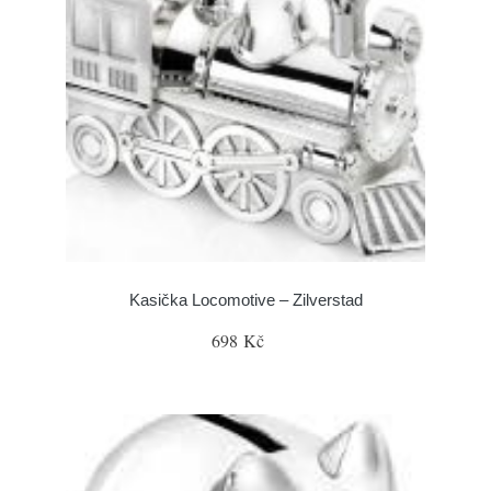
Kasička Locomotive – Zilverstad
698 Kč