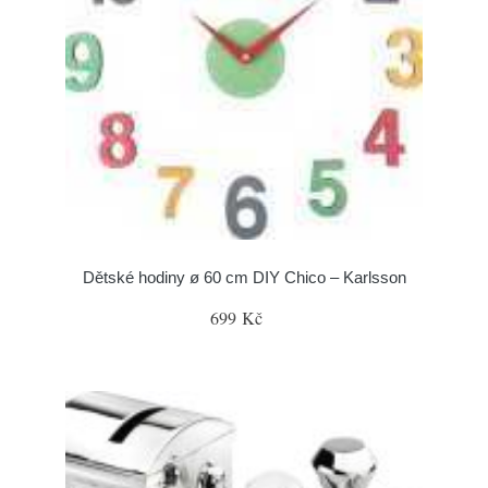
Dětské hodiny ø 60 cm DIY Chico – Karlsson
699 Kč